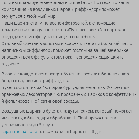
Если вы планируете вечеринку в стиле Гарри Поттера, то наша
композиция из воздушных шаров «Гриффиндор» поможет
окунуться в любимый мир.
Наши шарики станут классной фотозоной, а с помощью
тематических воздушных сетов «Путешествие в Хогвартс» вы
создадите атмосферу настоящего волшебства.
Стильный фонтан в золотых и красных цветах и большой шар с
надписью «Гриффиндор» поможет гостям на вашей вечеринке
определиться с факультетом, пока Распределяющая шляпа
отдыхает.
В состав каждого сета входят букет на грузике и большой шар
бордо с надписью «Гриффиндор».
Букет состоит из из 4-х шаров бургундия металлик, 2-х светло-
оранжевых декораторов, 2-х прозрачных шариков с конфетти и 1-
й фольгированной сатиновой звезды.
Воздушные шарики в букетах надуты гелием, который помогает
им летать, а благодаря обработке Hi-Float время полета
увеличивается до 3-х суток.
Гарантия на полет
от компании «Шарлот» — 3 дня.