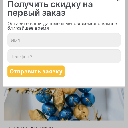
Получить скидку на
первый заказ
Оставьте ваши данные и мы свяжемся с вами в
Печать логотипа
ближайшее время
Арки и гирлянды из шаров
Надутие шаров гелием