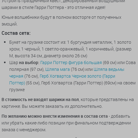
Устроить праздничный квест, декорированный воздушными
шарами в стиле Гарри Поттера - это отличная идея!
Юные волшебники будут в полном восторге от полученных
эмоций.
Состав
сета:
Букет на грузике состоит из: 1 бургундия металлик, 1 золото
хром, 1 черный, 1 светло-оранжевый, 1 коричневый, (размер
М, высота 34 см, диаметр около 26 см)
Шар
на выбор:
Гарри Поттер фигура большая
(69 см) или Сова
полярная (97 см),
Шляпа мага
(76 см) или
Шляпа ведьмы
черная
(76 см),
Герб Хогвартса Черное золото (Гарри
Поттер)
(55 см), Герб Хогвартса (Гарри Поттер) (69см) на своем
грузике
В стоимость не входят шарики на пол
, которые представлены на
картинке. Вы можете заказать их дополнительно.
По желанию можно внести изменения в состав сета
- добавить
или убрать какие-либо позиции при финальном подтверждении
заказа с менеджером.