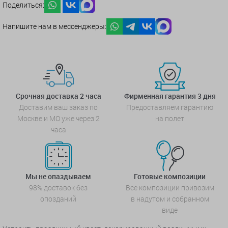
Поделиться:
Напишите нам в мессенджеры:
Срочная доставка 2 часа
Фирменная гарантия 3 дня
Доставим ваш заказ по
Предоставляем гарантию
Москве и МО уже через 2
на полет
часа
Мы не опаздываем
Готовые композиции
98% доставок без
Все композиции привозим
опозданий
в надутом и собранном
виде