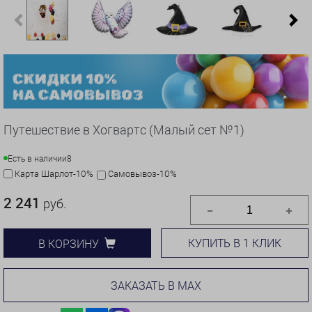
Previous
N
Путешествие в Хогвартс (Малый сет №1)
Есть в наличии
8
Карта Шарлот-10%
Самовывоз-10%
2 241
руб.
КУПИТЬ В 1 КЛИК
В КОРЗИНУ
ЗАКАЗАТЬ В MAX