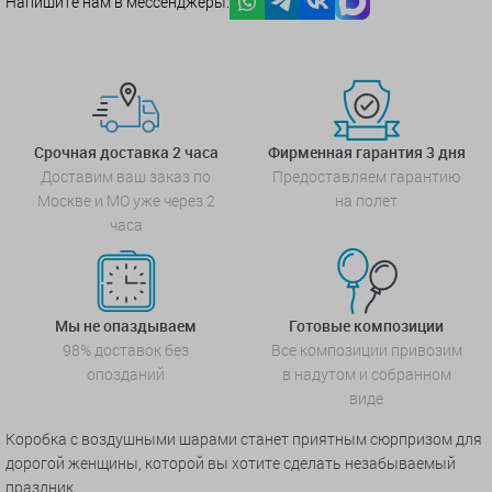
Напишите нам в мессенджеры:
Срочная доставка 2 часа
Фирменная гарантия 3 дня
Доставим ваш заказ по
Предоставляем гарантию
Москве и МО уже через 2
на полет
часа
Мы не опаздываем
Готовые композиции
98% доставок без
Все композиции привозим
опозданий
в надутом и собранном
виде
Коробка с воздушными шарами станет приятным сюрпризом для
дорогой женщины, которой вы хотите сделать незабываемый
праздник.