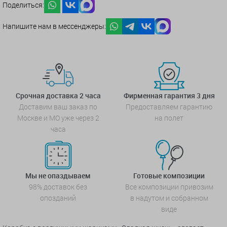
Поделиться:
Напишите нам в мессенджеры:
Срочная доставка 2 часа
Фирменная гарантия 3 дня
Доставим ваш заказ по
Предоставляем гарантию
Москве и МО уже через 2
на полет
часа
Мы не опаздываем
Готовые композиции
98% доставок без
Все композиции привозим
опозданий
в надутом и собранном
виде