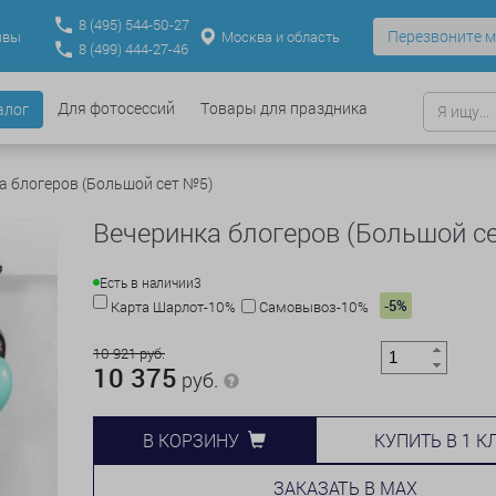
8
(495)
544-50-27
Перезвоните м
Москва и область
ывы
8
(499)
444-27-46
Для фотосессий
Товары для праздника
алог
а блогеров (Большой сет №5)
Вечеринка блогеров (Большой с
Есть в наличии
3
-5%
Карта Шарлот-10%
Самовывоз-10%
10 921 руб.
10 375
руб.
КУПИТЬ В 1 К
В КОРЗИНУ
ЗАКАЗАТЬ В MAX