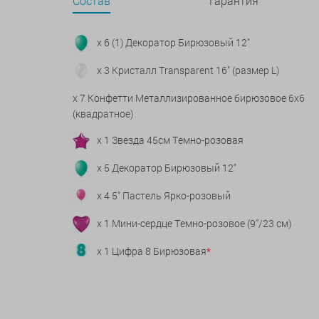
Состав
Гарантия
x 6 (1) Декоратор Бирюзовый 12"
x 3 Кристалл Transparent 16" (размер L)
x 7 Конфетти Металлизированное бирюзовое 6х6
(квадратное)
x 1 Звезда 45см Темно-розовая
x 5 Декоратор Бирюзовый 12"
x 4 5" Пастель Ярко-розовый
x 1 Мини-сердце Темно-розовое (9''/23 см)
x 1 Цифра 8 Бирюзовая
*