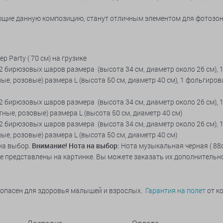
щие данную композицию, станут отличным элементом для фотозон
 Party ( 70 см) на грузике
, 2 бирюзовых шаров размера (высота 34 см, диаметр около 26 см), 1
е, розовые) размера L (высота 50 см, диаметр 40 см), 1 фольгирова
, 2 бирюзовых шаров размера (высота 34 см, диаметр около 26 см), 
ные, розовые) размера L (высота 50 см, диаметр 40 см)
 2 бирюзовых шаров размера (высота 34 см, диаметр около 26 см), 1
ые, розовые) размера L (высота 50 см, диаметр 40 см)
на выбор.
Внимание! Нота на выбор:
Нота музыкальная черная ( 88с
ые представлены на картинке. Вы можете заказать их дополнительно
зопасен для здоровья малышей и взрослых.
Гарантия на полет
от ко