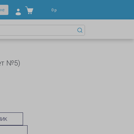
не
0
р
ет №5)
ЛИК