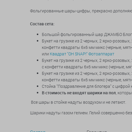
Фольгированные шары-цифры, прекрасно дополняю
Состав сета:
Большой фольгированный шар
ДЖАМБО Блогер
Букет на грузике из 2 черных, 2 ярко-розовых
конфетти квадраты 6х6 мм микс (черные, мятны
или
Квадрат "OH SNAP!" Фотоаппарат
Букет на грузике из 2 черных, 2 ярко-розовых
с конфетти квадраты 6х6 мм микс (черные, мят
Букет на грузике из 2 черных, 2 ярко-розовых,
конфетти квадраты 6х6 мм микс (черные, мятн
Стойка "Поздравление для блогера" с цифрой 
В стоимость не входят шарики на пол
, котор
Все шары в стойке надуты воздухом и не летают.
Шарики надуты газом гелием. Гелий совершенно бе