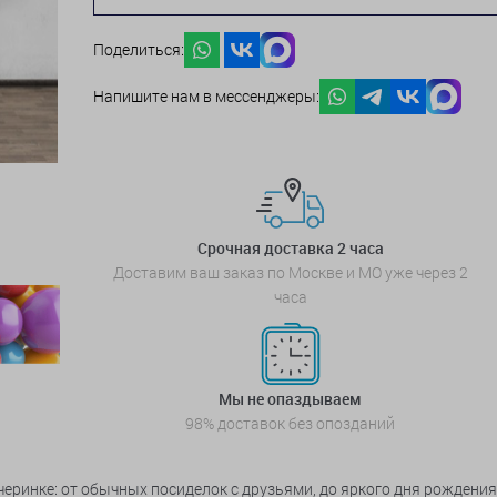
Поделиться:
Напишите нам в мессенджеры:
Срочная доставка 2 часа
Доставим ваш заказ по Москве и МО уже через 2
часа
Мы не опаздываем
98% доставок без опозданий
черинке: от обычных посиделок с друзьями, до яркого дня рождения