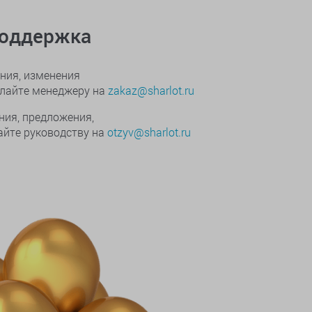
поддержка
ния, изменения
ылайте менеджеру на
zakaz@sharlot.ru
ния, предложения,
йте руководству на
otzyv@sharlot.ru