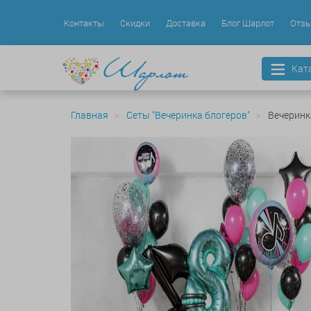
Контакты
Скидки
Доставка
Блог Шарлот
Отз
Кат
Главная
Сеты "Вечеринка блогеров"
Вечеринк