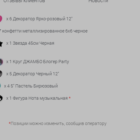
Отзывы клиентов
Новости
x 6 Декоратор Ярко-розовый 12"
 7 конфетти металлизированное 6х6 черное
x 1 Звезда 45см Черная
x 1 Круг ДЖАМБО Блогер Party
x 5 Декоратор Черный 12"
x 4 5" Пастель Бирюзовый
x 1 Фигура Нота музыкальная
*
*
Позиции можно изменить, сообщив оператору