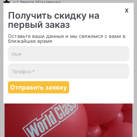
x 1 Звезда 45см Черная
x
Получить скидку на
x 1 Звезда 45см Бирюзовая
первый заказ
x 1 Круг 18" НВ Блогер Party
*
Оставьте ваши данные и мы свяжемся с вами в
*
Позиции можно изменить, сообщив оператору
ближайшее время
Предоставляемые услуги