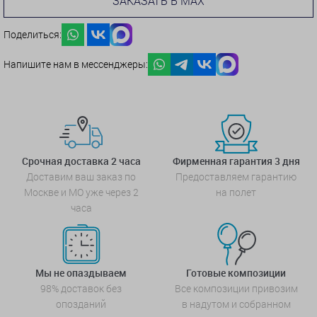
ЗАКАЗАТЬ В MAX
Поделиться:
Напишите нам в мессенджеры:
Срочная доставка 2 часа
Фирменная гарантия 3 дня
Доставим ваш заказ по
Предоставляем гарантию
Москве и МО уже через 2
на полет
часа
Мы не опаздываем
Готовые композиции
98% доставок без
Все композиции привозим
опозданий
в надутом и собранном