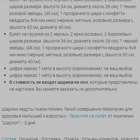
шаров размера (высота 34 см, диаметр около 26 см), 1 темно-
розовой звезды, (45 см), 1 прозрачного шара с конфетти
квадраты 6х6 мм микс (черные, мятные, розовые) размера L
(высота 50 см, диаметр 40 см)
Букет на грузике из 2 черных, 2 ярко-розовых, 2 бирюзовых
шаров размера (высота 34 см, диаметр около 26 см), 1 черной
звезды, (45 см), 1 прозрачного шара с конфетти квадраты 6х6
мм микс (черные, мятные, розовые) размера L (высота 50 см,
диаметр 40 см)
цифра каркас 1 метр в высоту (аэромозаика) на ваш выбор
цифра каркас 1 метр в высоту (аэромозаика) на ваш выбор
В стоимость не входят шарики на пол
, которые представлены
на картинке. Вы можете заказать их дополнительно.
Шарики надуты газом гелием. Гелий совершенно безопасен для
здоровья малышей и взрослых.
Гарантия на полет
от компании
"Шарлот" - 3 дня.
Состав
Гарантия
Доставка
Оплата
Отзывы клиентов
Новости