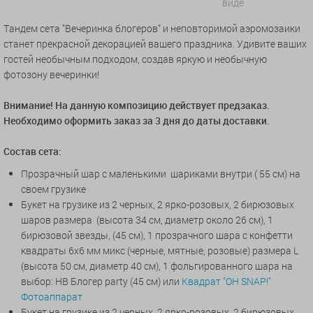
виде
Тандем сета "Вечеринка блогеров" и неповторимой аэромозаики
станет прекрасной декорацией вашего праздника. Удивите ваших
гостей необычным подходом, создав яркую и необычную
фотозону вечеринки!
Внимание! На данную композицию действует предзаказ.
Необходимо оформить заказ за 3 дня до даты доставки.
Состав сета:
Прозрачный шар с маленькими шариками внутри ( 55 см) на
своем грузике
Букет на грузике из 2 черных, 2 ярко-розовых, 2 бирюзовых
шаров размера (высота 34 см, диаметр около 26 см), 1
бирюзовой звезды, (45 см), 1 прозрачного шара с конфетти
квадраты 6х6 мм микс (черные, мятные, розовые) размера L
(высота 50 см, диаметр 40 см), 1 фольгированного шара на
выбор: HB Блогер party (45 см) или
Квадрат "OH SNAP!"
Фотоаппарат
Букет на грузике из 2 черных, 2 ярко-розовых, 2 бирюзовых