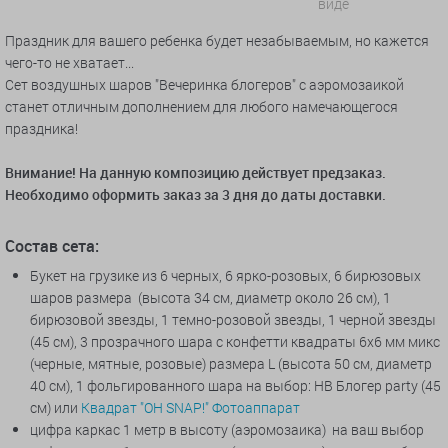
виде
Праздник для вашего ребенка будет незабываемым, но кажется
чего-то не хватает...
Сет воздушных шаров "Вечеринка блогеров" с аэромозаикой
станет отличным дополнением для любого намечающегося
праздника!
Внимание! На данную композицию действует предзаказ.
Необходимо оформить заказ за 3 дня до даты доставки.
Состав сета:
Букет на грузике из 6 черных, 6 ярко-розовых, 6 бирюзовых
шаров размера (высота 34 см, диаметр около 26 см), 1
бирюзовой звезды, 1 темно-розовой звезды, 1 черной звезды
(45 см), 3 прозрачного шара с конфетти квадраты 6х6 мм микс
(черные, мятные, розовые) размера L (высота 50 см, диаметр
40 см), 1 фольгированного шара на выбор: HB Блогер party (45
см) или
Квадрат "OH SNAP!" Фотоаппарат
цифра каркас 1 метр в высоту (аэромозаика) на ваш выбор