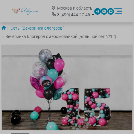
Москва и область
8
(499)
444-27-46
Сеты "Вечеринка блогеров"
Вечеринка блогеров с аэромозайкой (Большой сет №12)