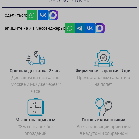
ЗАКАЗАТЬ В MAX
Поделиться:
Напишите нам в мессенджеры:
Срочная доставка 2 часа
Фирменная гарантия 3 дня
Доставим ваш заказ по
Предоставляем гарантию
Москве и МО уже через 2
на полет
часа
Мы не опаздываем
Готовые композиции
98% доставок без
Все композиции привозим
опозданий
в надутом и собранном