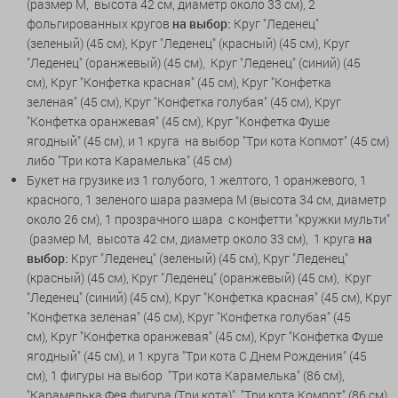
(размер М, высота 42 см, диаметр около 33 см), 2
фольгированных кругов
на выбор:
Круг "Леденец"
(зеленый) (45 см), Круг "Леденец" (красный) (45 см), Круг
"Леденец" (оранжевый) (45 см), Круг "Леденец" (синий) (45
см), Круг "Конфетка красная" (45 см), Круг "Конфетка
зеленая" (45 см), Круг "Конфетка голубая" (45 см), Круг
"Конфетка оранжевая" (45 см), Круг "Конфетка Фуше
ягодный" (45 см), и 1 круга на выбор "Три кота Копмот" (45 см)
либо "Три кота Карамелька" (45 см)
Букет на грузике из 1 голубого, 1 желтого, 1 оранжевого, 1
красного, 1 зеленого шара размера М (высота 34 см, диаметр
около 26 см), 1 прозрачного шара с конфетти "кружки мульти"
(размер М, высота 42 см, диаметр около 33 см), 1 круга
на
выбор:
Круг "Леденец" (зеленый) (45 см), Круг "Леденец"
(красный) (45 см), Круг "Леденец" (оранжевый) (45 см), Круг
"Леденец" (синий) (45 см), Круг "Конфетка красная" (45 см), Круг
"Конфетка зеленая" (45 см), Круг "Конфетка голубая" (45
см), Круг "Конфетка оранжевая" (45 см), Круг "Конфетка Фуше
ягодный" (45 см), и 1 круга "Три кота С Днем Рождения" (45
см), 1 фигуры на выбор "Три кота Карамелька" (86 см),
"
Карамелька Фея фигура (Три кота)
", "Три кота Компот" (86 см),