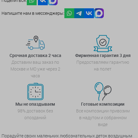
Поделиться:
Напишите нам в мессенджеры:
Срочная доставка 2 часа
Фирменная гарантия 3 дня
Доставим ваш заказ по
Предоставляем гарантию
Москве и МО уже через 2
на полет
часа
Мы не опаздываем
Готовые композиции
98% доставок без
Все композиции привозим
опозданий
в надутом и собранном
виде
Порадуйте своих маленьких любознательных деток воздушным