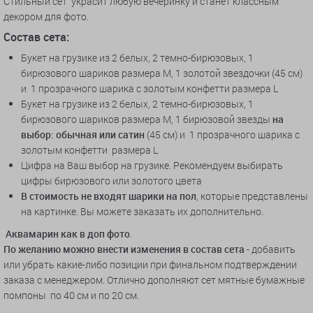
Стильный сет украсит любую вечеринку и станет классным
декором для фото.
Состав сета:
Букет на грузике из 2 белых, 2 темно-бирюзовых, 1
бирюзового шариков размера M, 1 золотой звездочки (45 см)
и 1 прозрачного шарика с золотым конфетти размера L
Букет на грузике из 2 белых, 2 темно-бирюзовых, 1
бирюзового шариков размера M, 1 бирюзовой звезды
на
выбор: обычная или сатин
(45 см) и 1 прозрачного шарика с
золотым конфетти размера L
Цифра на Ваш выбор на грузике. Рекомендуем выбирать
цифры бирюзового или золотого цвета
В стоимость не входят шарики на пол
, которые представлены
на картинке. Вы можете заказать их дополнительно.
Аквамарин как в доп фото
.
По желанию можно внести изменения в состав сета
- добавить
или убрать какие-либо позиции при финальном подтверждении
заказа с менеджером. Отлично дополняют сет мятные бумажные
помпоны по 40 см и по 20 см.