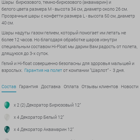
Шары
бирюзового, темно-бирюзового (аквамарин) и
белого цвета размера M - высота 34 см, диаметр около 26 см.
Прозрачные шары с конфетти размера L - высота 50 см, диаметр
40 см.
Шары надуты газом гелием, который помогает им летать не
более 12 часов. Но благодаря обработке шаров изнутри
специальным составом Hi-Float мы дарим Вам радость от полета,
длящуюся до 3-х суток.
Гелий и Hi-float совершенно безопасны для здоровья малышей и
взрослых.
Гарантия на полет
от компании "Шарлот" - 3 дня.
Состав
Гарантия
Доставка
Оплата
Отзывы клиентов
Новости
x 2 (2) Декоратор Бирюзовый 12"
x 4 Декоратор Белый 12"
x 4 Декоратор Аквамарин 12"