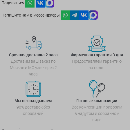
Поделиться:
Напишите нам в мессенджеры:
Срочная доставка 2 часа
Фирменная гарантия 3 дня
Доставим ваш заказ по
Предоставляем гарантию
Москве и МО уже через 2
на полет
часа
Мы не опаздываем
Готовые композиции
98% доставок без
Все композиции привозим
опозданий
в надутом и собранном
виде