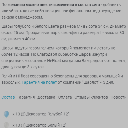
По желанию можно внести изменения в состав сета
- добавить
или убрать какие-либо позиции при финальном подтверждении
заказа с менеджером.
Шары голубого и белого цвета размера M - высота 34 см, диаметр
около 26 см. Прозрачные шары с конфетти размера L - высота 50
см, диаметр 40 см.
Шары надуты газом гелием, который помогает им летать не
более 12 часов. Но благодаря обработке шаров изнутри
специальным составом Hi-Float мы дарим Вам радость от полета,
длящуюся до 3-х суток.
Гелий и Hi-float совершенно безопасны для здоровья малышей и
взрослых.
Гарантия на полет
от компании "Шарлот" - 3 дня.
Состав
Гарантия
Доставка
Оплата
Отзывы клиентов
Новости
x 10 (2) Декоратор Голубой 12"
x 10 (1) Декоратор Белый 12"