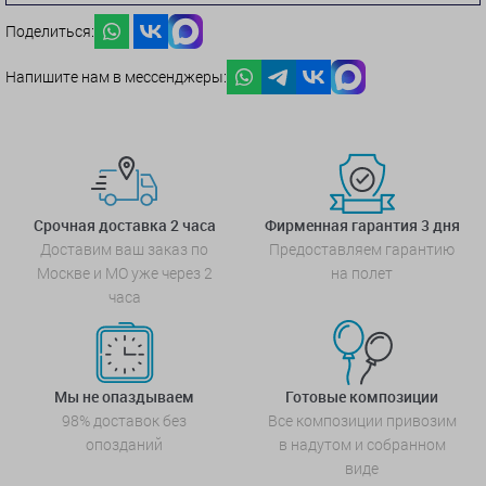
Поделиться:
Напишите нам в мессенджеры:
Срочная доставка 2 часа
Фирменная гарантия 3 дня
Доставим ваш заказ по
Предоставляем гарантию
Москве и МО уже через 2
на полет
часа
Мы не опаздываем
Готовые композиции
98% доставок без
Все композиции привозим
опозданий
в надутом и собранном
виде