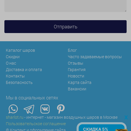
Каталог шаров
Блог
Скидки
Часто задаваемые вопросы
О нас
Отзывы
Доставка и оплата
Гарантия
Контакты
Новости
Безопасность
Карта сайта
Вакансии
Мы в социальных сетях
x
sharlot.ru
- интернет - магазин воздушных шаров в Москве
Пользовательское соглашение
СКИДКА 5%
© Контент и оформление сайта.