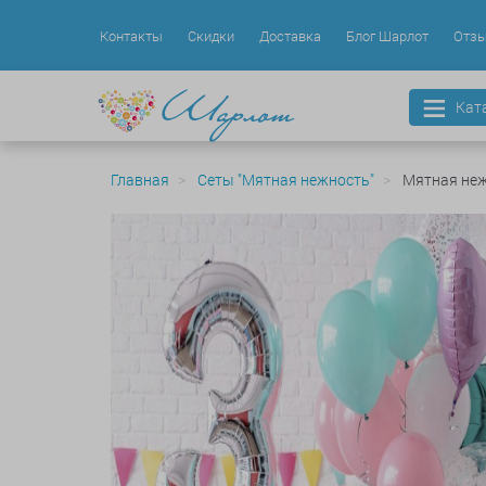
Контакты
Скидки
Доставка
Блог Шарлот
Отз
Кат
Главная
Сеты "Мятная нежность"
Мятная неж