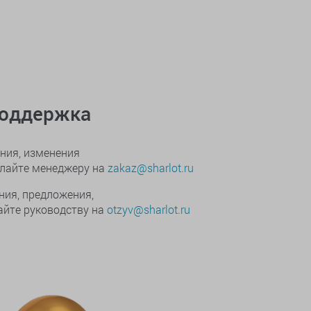
поддержка
ния, изменения
ылайте менеджеру на
zakaz@sharlot.ru
ния, предложения,
йте руководству на
otzyv@sharlot.ru