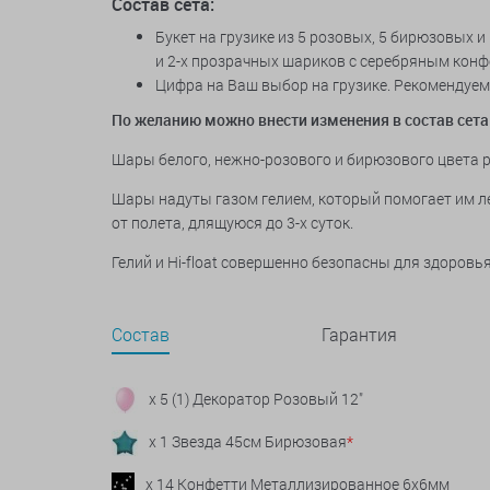
Состав
сета:
Букет на грузике из 5 розовых, 5 бирюзовых 
и 2-х прозрачных шариков с серебряным конф
Цифра на Ваш выбор на грузике. Рекомендуем
По желанию можно внести изменения в состав сета
Шары белого, нежно-розового и бирюзового цвета ра
Шары надуты газом гелием, который помогает им ле
от полета, длящуюся до 3-х суток.
Гелий и Hi-float совершенно безопасны для здоров
Состав
Гарантия
x 5 (1) Декоратор Розовый 12"
x 1 Звезда 45см Бирюзовая
*
x 14 Конфетти Металлизированное 6х6мм