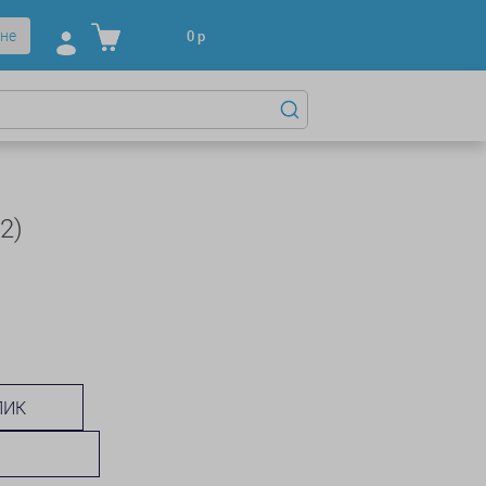
не
0
р
2)
ЛИК