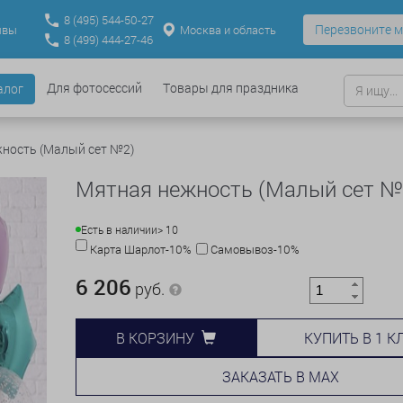
8
(495)
544-50-27
Перезвоните м
Москва и область
ывы
8
(499)
444-27-46
Для фотосессий
Товары для праздника
алог
ность (Малый сет №2)
Мятная нежность (Малый сет №
Есть в наличии
> 10
Карта Шарлот-10%
Самовывоз-10%
6 206
руб.
КУПИТЬ В 1 К
В КОРЗИНУ
ЗАКАЗАТЬ В MAX