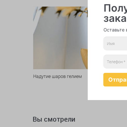
Полу
зака
Оставьте 
Надутие шаров гелием
Вы смотрели