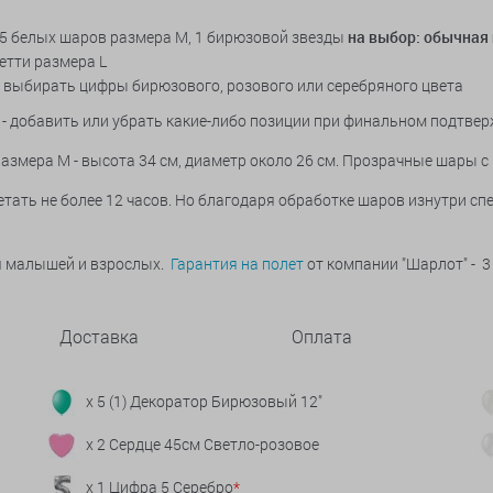
и 5 белых шаров размера М, 1 бирюзовой звезды
на выбор: обычная 
етти размера L
 выбирать цифры бирюзового, розового или серебряного цвета
- добавить или убрать какие-либо позиции при финальном подтве
змера M - высота 34 см, диаметр около 26 см. Прозрачные шары с к
тать не более 12 часов. Но благодаря обработке шаров изнутри с
ья малышей и взрослых.
Гарантия на полет
от компании "Шарлот" - 3
Доставка
Оплата
x 5 (1) Декоратор Бирюзовый 12"
x 2 Сердце 45см Светло-розовое
x 1 Цифра 5 Серебро
*