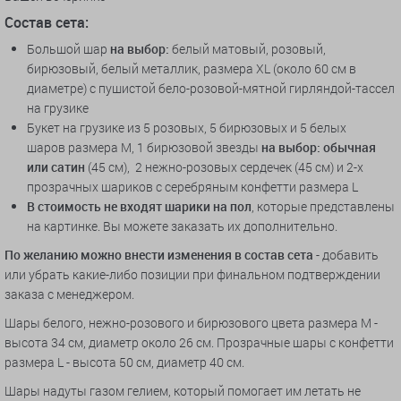
Состав
сета:
Большой шар
на выбор:
белый матовый, розовый,
бирюзовый, белый металлик, размера XL (около 60 см в
диаметре) с пушистой бело-розовой-мятной гирляндой-тассел
на грузике
Букет на грузике из 5 розовых, 5 бирюзовых и 5 белых
шаров размера M, 1 бирюзовой звезды
на выбор: обычная
или сатин
(45 см), 2 нежно-розовых сердечек (45 см) и 2-х
прозрачных шариков с серебряным конфетти размера L
В стоимость не входят шарики на пол
, которые представлены
на картинке. Вы можете заказать их дополнительно.
По желанию можно внести изменения в состав сета
- добавить
или убрать какие-либо позиции при финальном подтверждении
заказа с менеджером.
Шары белого, нежно-розового и бирюзового цвета размера M -
высота 34 см, диаметр около 26 см. Прозрачные шары с конфетти
размера L - высота 50 см, диаметр 40 см.
Шары надуты газом гелием, который помогает им летать не