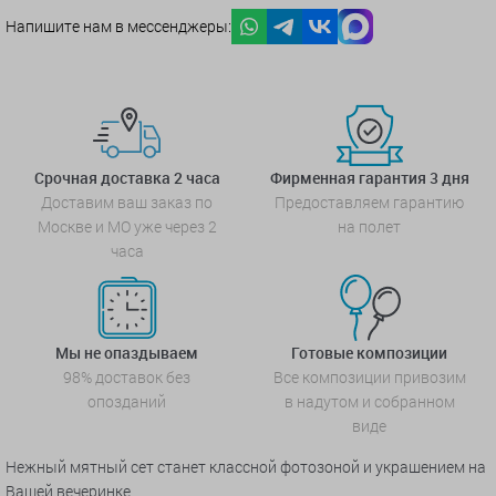
Напишите нам в мессенджеры:
Срочная доставка 2 часа
Фирменная гарантия 3 дня
Доставим ваш заказ по
Предоставляем гарантию
Москве и МО уже через 2
на полет
часа
Мы не опаздываем
Готовые композиции
98% доставок без
Все композиции привозим
опозданий
в надутом и собранном
виде
Нежный мятный сет станет классной фотозоной и украшением на
Вашей вечеринке