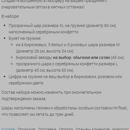
Создайте волшебную атмосферу на вашем празднике с
очаровательным сетом в мятных оттенках!
В наборе:
Прозрачный шар размера XL на грузике (диаметр 60 см),
наполненный серебряным конфетти.
Букет на грузике:
из 4 бирюзовых, 3 белых и 3 розовых шара размера M
(диаметр 26 см, высота 34 см);
бирюзовой звезды
на выбор: обычная или сатин
(45 см);
прозрачного шара с серебряным конфетти размера L
(диаметр 40 см, высота 50 см).
Цифра на грузике на ваш выбор в бирюзовом, розовом или
серебряном цвете.
Состав набора можно изменить при окончательном
подтверждении заказа.
Шары наполнены гелием и обработаны особым составом Hi-float,
что позволяет им летать до трех дней.
Состав
Гарантия
Доставка
Оплата
Отзывы клиентов
Новости