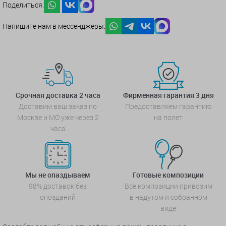
Поделиться:
Напишите нам в мессенджеры:
Срочная доставка 2 часа
Фирменная гарантия 3 дня
Доставим ваш заказ по
Предоставляем гарантию
Москве и МО уже через 2
на полет
часа
Мы не опаздываем
Готовые композиции
98% доставок без
Все композиции привозим
опозданий
в надутом и собранном
виде