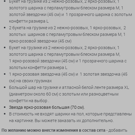
Букет на грузике из 2
нежно-
розовых, 2 ярко
-
розовых, 1
золотого
шарика с перламутровым блеском размера М
, 1
золотой звездочки (45 см) и 1 прозрачного шарика с золотым
конфетти размера L
2 букета
на грузике из 2
нежно-
розовых, 1 ярко-розовых, 2
золот
ых шариков с перламутровым блеском размера М
, 1
ярко
-
розовой звездочки (45 см)
Букет на грузике из 2 нежно-розовых, 2 ярко-розовых, 1
золотого шарика с перламутровым блеском размера М,
1 ярко-розовой звездочки (45 см) и 1 прозрачного шарика с
золотым конфетти размера L
1 ярко-розовая звездочка (45 см) и 1 золотая звездочка (45
см) на
своих
грузиках
Большой шар на грузике и атласной белой ленте размера XL
(диаметром около 60 см)
с золотым
или разноцветным
конфетти
на выбор
.
Звезда ярко-розовая большая (70 см).
В стоимость не входят шарики на пол, которые представлены
на картинке. Вы можете заказать их дополнительно.
По желанию можно внести изменения в состав сета
- добавить