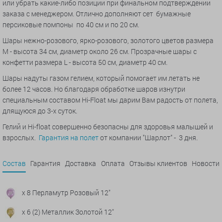
или убрать какие-либо позиции при финальном подтверждении
заказа с менеджером. Отлично дополняют сет
бумажные
персиковые помпоны по 40 см и по 20 см.
Шары нежно-розового, ярко-розового, золотого
цветов размера
M - высота 34 см, диаметр около 26 см. Прозрачные шары с
конфетти размера L - высота 50 см, диаметр 40 см.
Шары надуты газом гелием, который помогает им летать не
более 12 часов. Но благодаря обработке шаров изнутри
специальным составом Hi-Float мы дарим Вам радость от полета,
длящуюся до 3-х суток.
Гелий и Hi-float совершенно безопасны для здоровья малышей и
взрослых.
Гарантия на полет
от компании "Шарлот" - 3 дня.
Состав
Гарантия
Доставка
Оплата
Отзывы клиентов
Новости
x 8 Перламутр Розовый 12"
x 6 (2) Металлик Золотой 12"