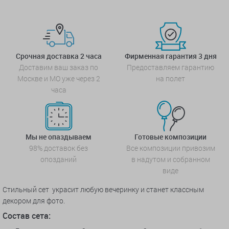
Срочная доставка 2 часа
Фирменная гарантия 3 дня
Доставим ваш заказ по
Предоставляем гарантию
Москве и МО уже через 2
на полет
часа
Мы не опаздываем
Готовые композиции
98% доставок без
Все композиции привозим
опозданий
в надутом и собранном
виде
Стильный сет украсит любую вечеринку и станет классным
декором для фото.
Состав сета: