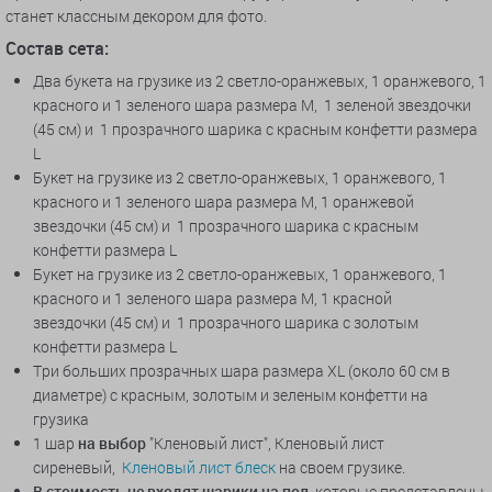
станет классным декором для фото.
Состав сета:
Два букета на грузике из 2 светло-оранжевых, 1 оранжевого, 1
красного и 1 зеленого шара размера M, 1 зеленой звездочки
(45 см) и 1 прозрачного шарика с красным конфетти размера
L
Букет на грузике из 2 светло-оранжевых, 1 оранжевого, 1
красного и 1 зеленого шара размера M, 1 оранжевой
звездочки (45 см) и 1 прозрачного шарика с красным
конфетти размера L
Букет на грузике из 2 светло-оранжевых, 1 оранжевого, 1
красного и 1 зеленого шара размера M, 1 красной
звездочки (45 см) и 1 прозрачного шарика с золотым
конфетти размера L
Три больших прозрачных шара размера XL (около 60 см в
диаметре) с красным, золотым и зеленым конфетти на
грузика
1 шар
на выбор
"Кленовый лист", Кленовый лист
сиреневый,
Кленовый лист блеск
на своем грузике.
В стоимость не входят шарики на пол
, которые представлены