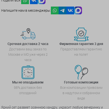
Поделиться:
Напишите нам в мессенджеры:
Срочная доставка 2 часа
Фирменная гарантия 3 дня
Доставим ваш заказ по
Предоставляем гарантию
Москве и МО уже через 2
на полет
часа
Мы не опаздываем
Готовые композиции
98% доставок без
Все композиции привозим
опозданий
в надутом и собранном
виде
Яркий сет развеет осеннюю хандру, украсит любую вечеринку и