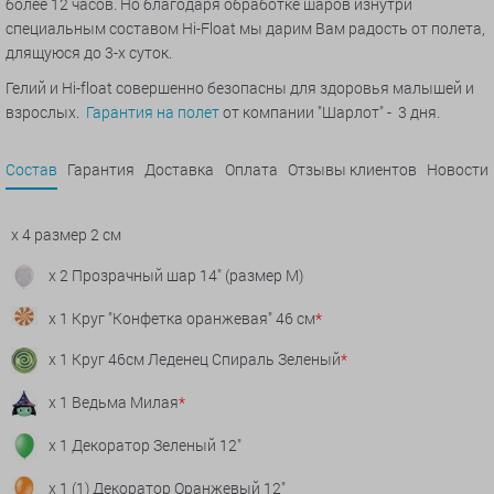
более 12 часов. Но благодаря обработке шаров изнутри
специальным составом Hi-Float мы дарим Вам радость от полета,
длящуюся до 3-х суток.
Гелий и Hi-float совершенно безопасны для здоровья малышей и
взрослых.
Гарантия на полет
от компании "Шарлот" - 3 дня.
Состав
Гарантия
Доставка
Оплата
Отзывы клиентов
Новости
x 4 размер 2 см
x 2 Прозрачный шар 14" (размер М)
x 1 Круг "Конфетка оранжевая" 46 см
*
x 1 Круг 46см Леденец Спираль Зеленый
*
x 1 Ведьма Милая
*
x 1 Декоратор Зеленый 12"
x 1 (1) Декоратор Оранжевый 12"