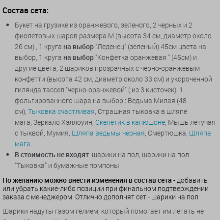
Состав сета:
Букет на грузике из оранжевого, зеленого, 2 черных и 2
фиолетовых шаров размера M (высота 34 см, диаметр около
26 см) , 1 круга
на выбор
"Леденец" (зеленый) 45см цвета на
выбор, 1 круга
на выбор
"Конфетка оранжевая " (45см) и
другие цвета, 2 шариков прозрачных с черно-оранжевым
конфетти (
высота 42 см, диаметр около 33 см
) и укороченной
гилянда тассел "черно-оранжевой" ( из 3 кисточек), 1
фольгированного шара на выбор :
Ведьма Милая (48
см),
Тыковка счастливая
, Страшная тыковка в шляпе
мага, Зеркало Хэллоуин,
Скелетик в капюшоне
, Мышь летучая
с тыквой, Мумия,
Шляпа ведьмы черная
, Смертюшка,
Шляпа
мага
.
В стоимость не входят
шарики на пол, шарики на пол
“Тыковка” и бумажные помпоны
По желанию можно внести изменения в состав сета
- добавить
или убрать какие-либо позиции при финальном подтверждении
заказа с менеджером. Отлично дополнят сет - шарики на пол
Шарики надуты газом гелием, который помогает им летать не