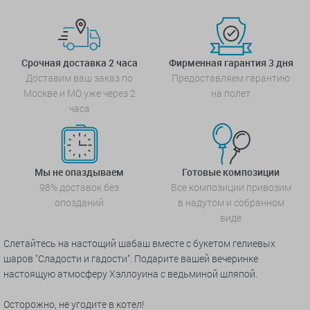
Срочная доставка 2 часа
Фирменная гарантия 3 дня
Доставим ваш заказ по
Предоставляем гарантию
Москве и МО уже через 2
на полет
часа
Мы не опаздываем
Готовые композиции
98% доставок без
Все композиции привозим
опозданий
в надутом и собранном
виде
Слетайтесь на настощий шабаш вместе с букетом гелиевых
шаров "Сладости и гадости". Подарите вашей вечеринке
настоящую атмосферу Хэллоуина с ведьминой шляпой.
Осторожно, не угодите в котел!