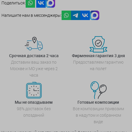
Поделиться:
Напишите нам в мессенджеры:
Срочная доставка 2 часа
Фирменная гарантия 3 дня
Доставим ваш заказ по
Предоставляем гарантию
Москве и МО уже через 2
на полет
часа
Мы не опаздываем
Готовые композиции
98% доставок без
Все композиции привозим
опозданий
в надутом и собранном
виде