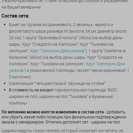
Ужасно-красивый сет станет классной фотозоной и украшением
на Вашей вечеринке
Состав сета:
Букет на грузике из оранжевого, 2 зеленых, черного и
фиолетового шара размера M (высота 34 см, диаметр около
26 см), 1 круга "Оранжевый монстр" (45см) (на выбор даны
шары Круг "Сладости на Хэллоуин", Круг "Тыковки на
хэллоуин",
Круг "Хэллоуин Дом ужасов"
), 1 круга "Скелетик в
балахоне" (45см) (на выбор даны шары Круг "Сладости на
Хэллоуин", Круг "Тыковки на хэллоуин",
Круг "Хэллоуин Дом
ужасов"
) и укороченной гирлянды тассел "черно-оранжевой" (
3 кисточки)
Композиция “Четырехглазый паучище на стойке”
В стоимость не входят
горизонтальная гирлянда "BOO",
шарики на пол, шарики на пол “Тыковка” и бумажные
помпоны
По желанию можно внести изменения в состав сета
- добавить
или убрать какие-либо позиции при финальном подтверждении
заказа с менеджером. Отлично дополнят сет - шарики на пол
Шарики надуты газом гелием, который помогает им летать не