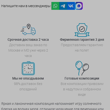
Напишите нам в мессенджеры:
Срочная доставка 2 часа
Фирменная гарантия 3 дня
Доставим ваш заказ по
Предоставляем гарантию
Москве и МО уже через 2
на полет
часа
Мы не опаздываем
Готовые композиции
98% доставок без
Все композиции привозим
опозданий
в надутом и собранном
виде
Яркая и лаконичная композиция напоминает игру солнечного
блеска на волнах моря, отличное украшение для вечеринки или