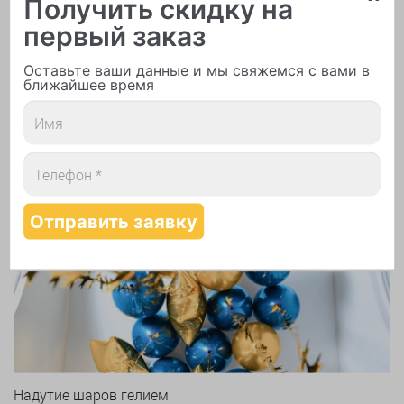
Получить скидку на
первый заказ
Оставьте ваши данные и мы свяжемся с вами в
Печать логотипа
ближайшее время
Арки и гирлянды из шаров
Надутие шаров гелием