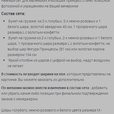
Нежный сет для маленьких и больших принцесс станет классной
фотозоной и украшением на Вашей вечеринке
Состав сета:
Букет на грузике из 2-х голубых, 2-х нежно-розовых и 1
белого шара, золотой звездочки 45 см, 1 прозрачного шара
размера L с золотым конфетти
Букет на грузике из 2-х голубых, 2-х нежно-розовых и 1 белого
шара, 1 прозрачного шара размера L с золотым конфетти, на
выбор шар Фигура Принцессы (81 см) или золотая корона
размером 104 см
Яркий столбик из шаров с цифрой на выбор, надут воздухом,
не летает.
В стоимость не входят шарики на пол
, которые представлены на
картинке. Вы можете заказать их дополнительно.
По желанию можно внести изменения в состав сета
- добавить
или убрать какие-либо позиции при финальном подтверждении
заказа с менеджером.
Шары голубого, нежно-розового и белого цвета размера M -