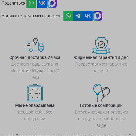
Поделиться:
Напишите нам в мессенджеры:
Срочная доставка 2 часа
Фирменная гарантия 3 дня
Доставим ваш заказ по
Предоставляем гарантию
Москве и МО уже через 2
на полет
часа
Мы не опаздываем
Готовые композиции
98% доставок без
Все композиции привозим
опозданий
в надутом и собранном
виде