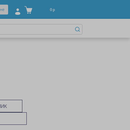
не
0
р
ЛИК