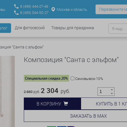
8
(499)
444-27-46
Перезвоните м
Москва и область
ывы
8
(495)
544-50-27
Для фотосессий
Товары для праздника
алог
зиция "Санта с эльфом"
Композиция "Санта с эльфом"
Специальная скидка 20%
Самовывоз-10%
2 304
руб.
2 880
руб.
КУПИТЬ В 1 К
В КОРЗИНУ
ЗАКАЗАТЬ В MAX