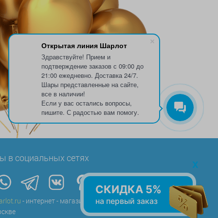
Открытая линия Шарлот
Здравствуйте! Прием и
подтверждение заказов с 09:00 до
21:00 ежедневно. Доставка 24/7.
Шары представленные на сайте,
все в наличии!
Если у вас остались вопросы,
пишите. С радостью вам помогу.
ы в социальных сетях
x
СКИДКА 5%
на первый заказ
arlot.ru
- интернет - магазин воздушных шаров в
скве