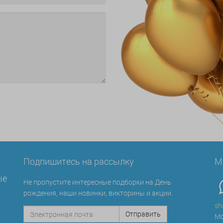
Подпишитесь на рассылку
М
ые
Не пропустите интересные подборки на День
рождения, наши новинки, викторины и акции.
sh
Мо