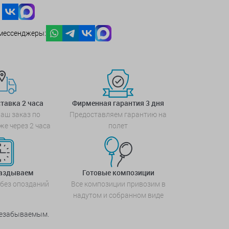
мессенджеры:
тавка 2 часа
Фирменная гарантия 3 дня
аш заказ по
Предоставляем гарантию на
же через 2 часа
полет
паздываем
Готовые композиции
 без опозданий
Все композиции привозим в
надутом и собранном виде
 незабываемым.