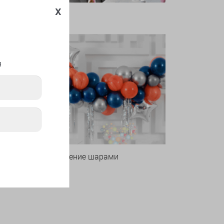
x
я
Оформление шарами