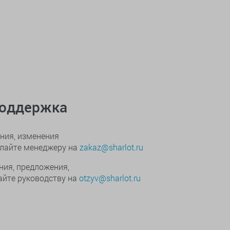
поддержка
ния, изменения
ылайте менеджеру на
zakaz@sharlot.ru
ния, предложения,
йте руководству на
otzyv@sharlot.ru