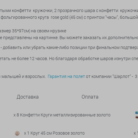
лотыми конфетти кружочки, 2 прозрачного шара с конфетти кружочк
 1 фольгированного круга rose gold (45 см) с принтом "часы", больш
змер 35*97см) на своем нрузике
 представлены на картинке. Вы можете заказать их дополнительн
- добавить или убрать какие-либо позиции при финальном подтвер
тать не более 12 часов. Но благодаря обработке шаров изнутри с
ья малышей и взрослых.
Гарантия на полет
от компании "Шарлот" - 3
Доставка
Оплата
x 8 Конфетти Круги металлизированные золото
x 1 Круг 45 см Розовое золото
x