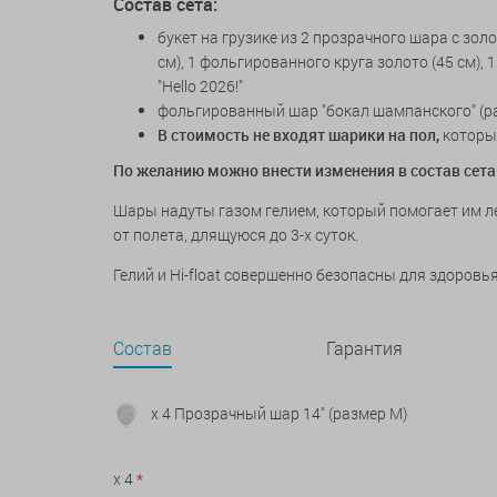
Состав сета:
букет на грузике из 2 прозрачного шара с зо
см), 1 фольгированного круга золото (45 см),
"Hello 2026!"
фольгированный шар "бокал шампанского" (ра
В стоимость не входят шарики на пол,
которые
По желанию можно внести изменения в состав сета
Шары надуты газом гелием, который помогает им ле
от полета, длящуюся до 3-х суток.
Гелий и Hi-float совершенно безопасны для здоров
Состав
Гарантия
x 4 Прозрачный шар 14" (размер М)
x 4
*