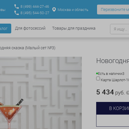
8
(499)
444-27-46
Перезвоните м
Москва и область
ывы
8
(495)
544-50-27
Для фотосессий
Товары для праздника
алог
одняя сказка (Малый сет №3)
Новогодня
Есть в наличии
3
Карта Шарлот-
5 434
руб.
В КОРЗИ