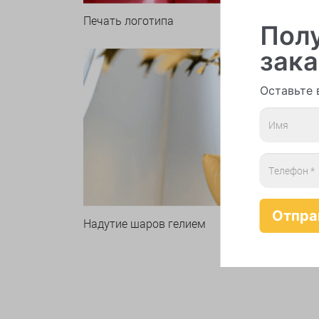
Печать логотипа
Арки 
Полу
зака
Оставьте 
Надутие шаров гелием