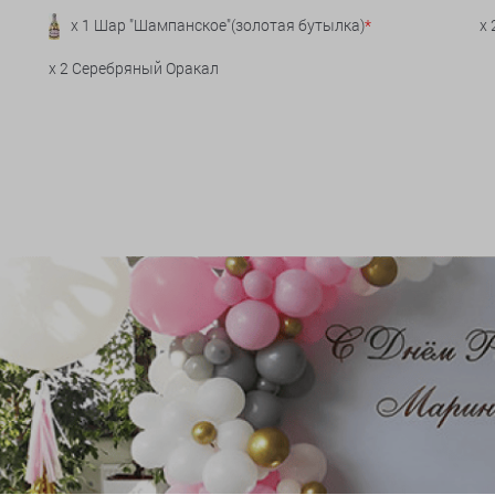
x 1 Шар "Шампанское"(золотая бутылка)
*
x
x 2 Серебряный Оракал