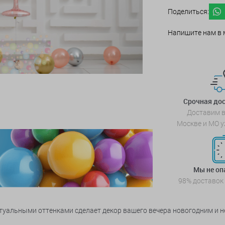
Поделиться:
Напишите нам в 
Срочная дос
Доставим в
Москве и МО у
Мы не о
98% доставок
туальными оттенками сделает декор вашего вечера новогодним и