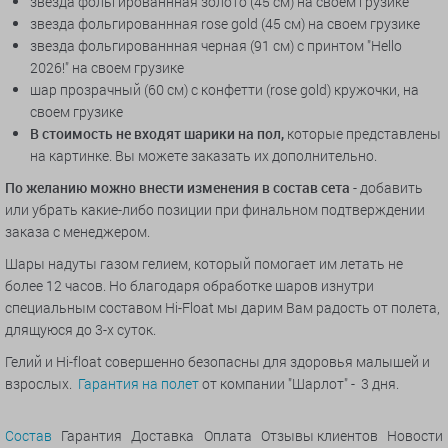
звезда фольгированнная золото (45 см) на своем грузике
звезда фольгированнная rose gold (45 см) на своем грузике
звезда фольгированнная черная (91 см) с принтом "Hello
2026!" на своем грузике
шар прозрачный (60 см) с конфетти (rose gold) кружочки, на
своем грузике
В стоимость не входят шарики на пол,
которые представлены
на картинке. Вы можете заказать их дополнительно.
По желанию можно внести изменения в состав сета
- добавить
или убрать какие-либо позиции при финальном подтверждении
заказа с менеджером.
Шары надуты газом гелием, который помогает им летать не
более 12 часов. Но благодаря обработке шаров изнутри
специальным составом Hi-Float мы дарим Вам радость от полета,
длящуюся до 3-х суток.
Гелий и Hi-float совершенно безопасны для здоровья малышей и
взрослых.
Гарантия на полет
от компании "Шарлот" - 3 дня.
Состав
Гарантия
Доставка
Оплата
Отзывы клиентов
Новости