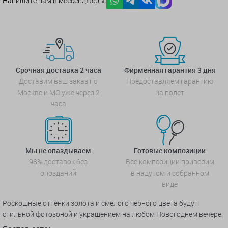
Напишите нам в мессенджеры:
Срочная доставка 2 часа
Фирменная гарантия 3 дня
Доставим ваш заказ по
Предоставляем гарантию
Москве и МО уже через 2
на полет
часа
Мы не опаздываем
Готовые композиции
98% доставок без
Все композиции привозим
опозданий
в надутом и собранном
виде
Роскошные оттенки золота и смелого черного цвета будут
стильной фотозоной и украшением на любом Новогоднем вечере.