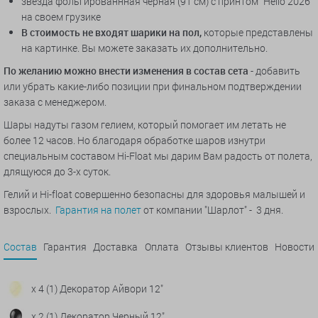
звезда фольгированнная черная (91 см) с принтом "Hello 2026"
на своем грузике
В стоимость не входят шарики на пол,
которые представлены
на картинке. Вы можете заказать их дополнительно.
По желанию можно внести изменения в состав сета
- добавить
или убрать какие-либо позиции при финальном подтверждении
заказа с менеджером.
Шары надуты газом гелием, который помогает им летать не
более 12 часов. Но благодаря обработке шаров изнутри
специальным составом Hi-Float мы дарим Вам радость от полета,
длящуюся до 3-х суток.
Гелий и Hi-float совершенно безопасны для здоровья малышей и
взрослых.
Гарантия на полет
от компании "Шарлот" - 3 дня.
Состав
Гарантия
Доставка
Оплата
Отзывы клиентов
Новости
x 4 (1) Декоратор Айвори 12"
x 2 (1) Декоратор Черный 12"