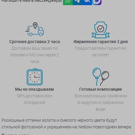
Напишите нам в мессенджеры:
Срочная доставка 2 часа
Фирменная гарантия 3 дня
Доставим ваш заказ по
Предоставляем гарантию
Москве и МО уже через 2
на полет
часа
Мы не опаздываем
Готовые композиции
98% доставок без
Все композиции привозим
опозданий
в надутом и собранном
виде
Роскошные оттенки золота и смелого черного цвета будут
стильной фотозоной и украшением на любом Новогоднем вечере.