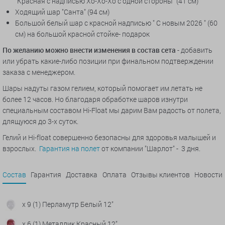
"Красная с надписью Хо-Хо-Хо с одной стороны" (41 см)
Ходящий шар "Санта" (94 см)
Большой белый шар с красной надписью " С новым 2026 " (60
см) на большой красной стойке- подарок
По желанию можно внести изменения в состав сета
- добавить
или убрать какие-либо позиции при финальном подтверждении
заказа с менеджером.
Шары надуты газом гелием, который помогает им летать не
более 12 часов. Но благодаря обработке шаров изнутри
специальным составом Hi-Float мы дарим Вам радость от полета,
длящуюся до 3-х суток.
Гелий и Hi-float совершенно безопасны для здоровья малышей и
взрослых.
Гарантия на полет
от компании "Шарлот" - 3 дня.
Состав
Гарантия
Доставка
Оплата
Отзывы клиентов
Новости
x 9 (1) Перламутр Белый 12"
x 6 (1) Металлик Красный 12"