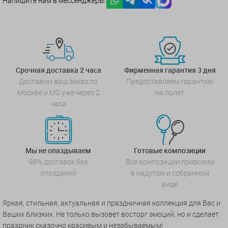
Напишите нам в мессенджеры:
Срочная доставка 2 часа
Фирменная гарантия 3 дня
Доставим ваш заказ по
Предоставляем гарантию
Москве и МО уже через 2
на полет
часа
Мы не опаздываем
Готовые композиции
98% доставок без
Все композиции привозим
опозданий
в надутом и собранном
виде
Яркая, стильная, актуальная и праздничная коллекция для Вас и
Ваших близких. Не только вызовет восторг эмоций, но и сделает
праздник сказочно красивым и незабываемым!