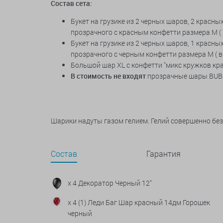
Состав сета:
Букет на грузике из 2 черных шаров, 2 красны
прозрачного с красным конфетти размера М ( вы
Букет на грузике из 2 черных шаров, 1 красны
прозрачного с черным конфетти размера М ( выс
Большой шар XL с конфетти "микс кружков кра
В стоимость не входят
прозрачные шары BUBB
Шарики надуты газом гелием. Гелий совершенно бе
Состав
Гарантия
x 4 Декоратор Черный 12"
x 4 (1) Леди Баг Шар красный 14дм Горошек
черный