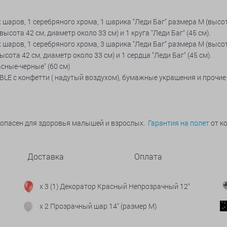
х шаров, 1 серебряного хрома, 1 шарика "Леди Баг" размера М (высот
сота 42 см, диаметр около 33 см) и 1 круга "Леди Баг" (45 см).
х шаров, 1 серебряного хрома, 3 шарика "Леди Баг" размера М (высот
ота 42 см, диаметр около 33 см) и 1 сердца "Леди Баг" (45 см).
сные-черные" (60 см)
LE с конфетти ( надутый воздухом), бумажные украшения и прочи
зопасен для здоровья малышей и взрослых.
Гарантия на полет
от ко
Доставка
Оплата
x 3 (1) Декоратор Красный Непрозрачный 12"
x 2 Прозрачный шар 14" (размер М)