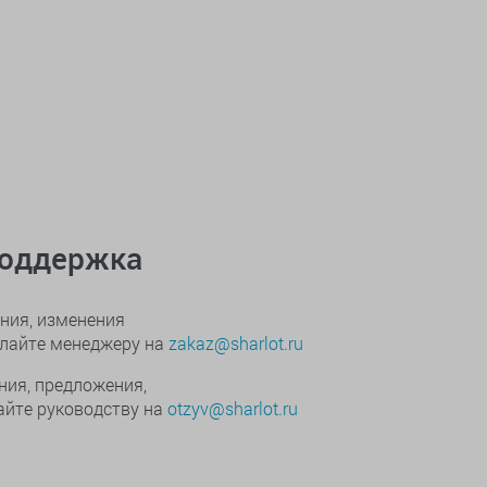
поддержка
ния, изменения
ылайте менеджеру на
zakaz@sharlot.ru
ния, предложения,
йте руководству на
otzyv@sharlot.ru