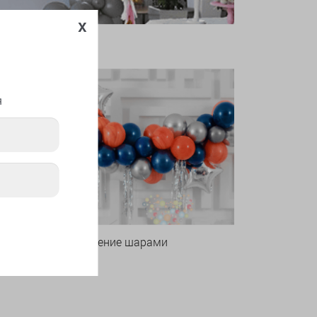
x
я
Оформление шарами