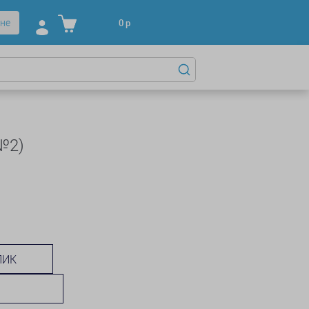
не
0
р
№2)
ЛИК