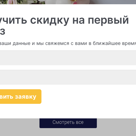
чить скидку на первый
и гирлянды из шаров
з
ваши данные и мы свяжемся с вами в ближайшее врем
Смотреть все