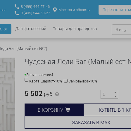
8
(499)
444-27-46
Перезвоните м
Москва и область
ывы
8
(495)
544-50-27
Для фотосессий
Товары для праздника
алог
Леди Баг (Малый сет №2)
Чудесная Леди Баг (Малый сет 
Есть в наличии
4
Карта Шарлот-10%
Самовывоз-10%
5 502
руб.
КУПИТЬ В 1 К
В КОРЗИНУ
ЗАКАЗАТЬ В MAX