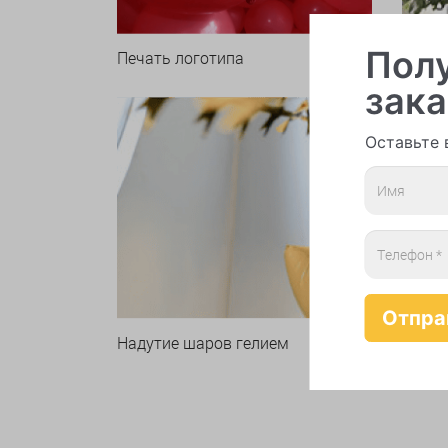
Полу
Печать логотипа
Арки 
зака
Оставьте 
Надутие шаров гелием