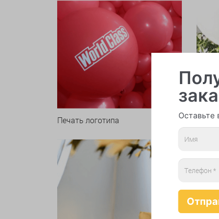
Полу
зака
Оставьте 
Печать логотипа
Арки 