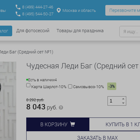
8
(499)
444-27-46
Перезвоните м
Москва и область
ывы
8
(495)
544-50-27
Для фотосессий
Товары для праздника
алог
еди Баг (Средний сет №1)
Чудесная Леди Баг (Средний се
Есть в наличии
4
-3%
Карта Шарлот-10%
Самовывоз-10%
8 292 руб.
8 043
руб.
КУПИТЬ В 1 К
В КОРЗИНУ
ЗАКАЗАТЬ В MAX