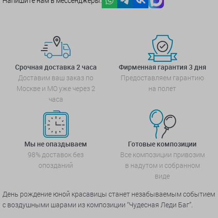
Напишите нам в мессенджеры:
Срочная доставка 2 часа
Фирменная гарантия 3 дня
Доставим ваш заказ по
Предоставляем гарантию
Москве и МО уже через 2
на полет
часа
Мы не опаздываем
Готовые композиции
98% доставок без
Все композиции привозим
опозданий
в надутом и собранном
виде
День рождение юной красавицы станет незабываемым событием
с воздушными шарами из композиции “Чудесная Леди Баг”.