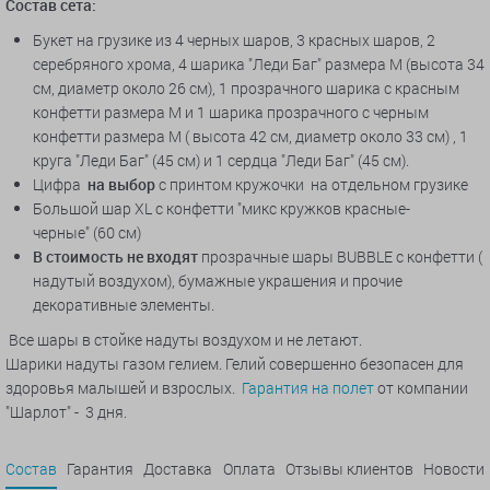
Состав сета:
Букет на грузике из 4 черных шаров, 3 красных шаров, 2
серебряного хрома, 4 шарика "Леди Баг" размера М (высота 34
см, диаметр около 26 см), 1 прозрачного шарика с красным
конфетти размера М и 1 шарика прозрачного с черным
конфетти размера М ( высота 42 см, диаметр около 33 см) , 1
круга "Леди Баг" (45 см) и 1 сердца "Леди Баг" (45 см).
Цифра
на выбор
с принтом кружочки
на отдельном грузике
Большой шар XL с конфетти "микс кружков красные-
черные" (60 см)
В стоимость не входят
прозрачные шары BUBBLE с конфетти (
надутый воздухом), бумажные украшения и прочие
декоративные элементы.
Все шары в стойке надуты воздухом и не летают.
Шарики надуты газом гелием. Гелий совершенно безопасен для
здоровья малышей и взрослых.
Гарантия на полет
от компании
"Шарлот" - 3 дня.
Состав
Гарантия
Доставка
Оплата
Отзывы клиентов
Новости