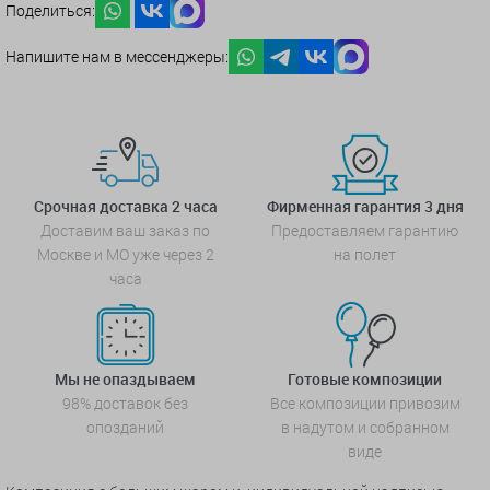
Поделиться:
Напишите нам в мессенджеры:
Срочная доставка 2 часа
Фирменная гарантия 3 дня
Доставим ваш заказ по
Предоставляем гарантию
Москве и МО уже через 2
на полет
часа
Мы не опаздываем
Готовые композиции
98% доставок без
Все композиции привозим
опозданий
в надутом и собранном
виде