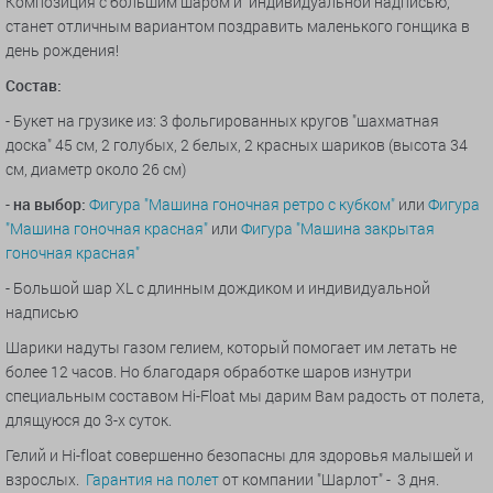
Композиция с большим шаром и индивидуальной надписью,
станет отличным вариантом поздравить маленького гонщика в
день рождения!
Состав:
- Букет на грузике из: 3 фольгированных кругов "шахматная
доска" 45 см, 2 голубых, 2 белых, 2 красных шариков (высота 34
см, диаметр около 26 см)
-
на выбор:
Фигура "Машина гоночная ретро с кубком"
или
Фигура
"Машина гоночная красная"
или
Фигура "Машина закрытая
гоночная красная"
- Большой шар XL с длинным дождиком и индивидуальной
надписью
Шарики надуты газом гелием, который помогает им летать не
более 12 часов. Но благодаря обработке шаров изнутри
специальным составом Hi-Float мы дарим Вам радость от полета,
длящуюся до 3-х суток.
Гелий и Hi-float совершенно безопасны для здоровья малышей и
взрослых.
Гарантия на полет
от компании "Шарлот" - 3 дня.