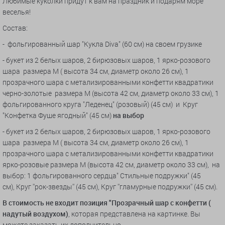
Любимые куколки придут к вам на праздник и подарям море
веселья!
Состав:
- фольгированный шар "Кукла Diva" (60 см) на своем грузике
- букет из 2 белых шаров, 2 бирюзовых шаров, 1 ярко-розового
шара размера М ( высота 34 см, диаметр около 26 см), 1
прозрачного шара с метализированными конфетти квадратики
черно-золотые размера М (высота 42 см, диаметр около 33 см), 1
фольгированного круга "Леденец" (розовый) (45 см) и Круг
"Конфетка Фуше ягодный" (45 см)
на выбор
- букет из 2 белых шаров, 2 бирюзовых шаров, 1 ярко-розового
шара размера М ( высота 34 см, диаметр около 26 см), 1
прозрачного шара с метализированными конфетти квадратики
ярко-розовые размера М (высота 42 см, диаметр около 33 см), на
выбор: 1 фольгированного сердца" Стильные подружки" (45
см), Круг ''рок-звезды'' (45 см), Круг ''гламурные подружки'' (45 см).
В стоимость не входит позиция "Прозрачный шар с конфетти (
надутый воздухом)
, которая представлена на картинке. Вы
можете заказать их дополнительно.