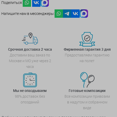
Поделиться:
Напишите нам в мессенджеры:
Срочная доставка 2 часа
Фирменная гарантия 3 дня
Доставим ваш заказ по
Предоставляем гарантию
Москве и МО уже через 2
на полет
часа
Мы не опаздываем
Готовые композиции
98% доставок без
Все композиции привозим
опозданий
в надутом и собранном
виде