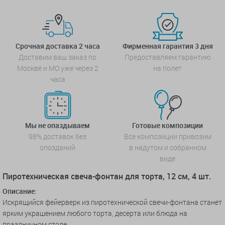
Срочная доставка 2 часа
Фирменная гарантия 3 дня
Доставим ваш заказ по
Предоставляем гарантию
Москве и МО уже через 2
на полет
часа
Мы не опаздываем
Готовые композиции
98% доставок без
Все композиции привозим
опозданий
в надутом и собранном
виде
Пиротехническая свеча-фонтан для торта, 12 см, 4 шт.
Описание:
Искрящийся фейерверк из пиротехнической свечи-фонтана станет
ярким украшением любого торта, десерта или блюда на
праздничном столе.