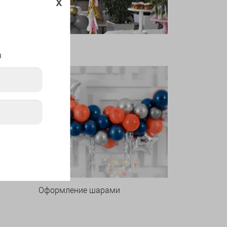
x
я
Оформление шарами