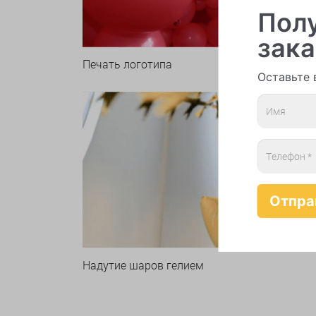
Полу
зака
Печать логотипа
Арки 
Оставьте 
Надутие шаров гелием