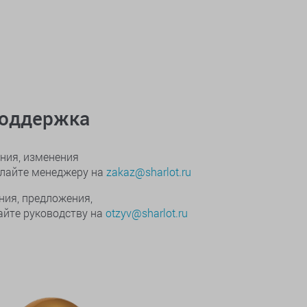
поддержка
ния, изменения
ылайте менеджеру на
zakaz@sharlot.ru
ния, предложения,
йте руководству на
otzyv@sharlot.ru