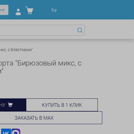
не
0
р
кс, с блестками"
орта "Бирюзовый микс, с
"
КУПИТЬ В 1 КЛИК
НУ
ЗАКАЗАТЬ В MAX