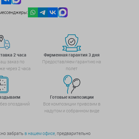
мессенджеры:
тавка 2 часа
Фирменная гарантия 3 дня
аш заказ по
Предоставляем гарантию на
же через 2 часа
полет
паздываем
Готовые композиции
 без опозданий
Все композиции привозим в
надутом и собранном виде
жно забрать
в нашем офисе
, предварительно