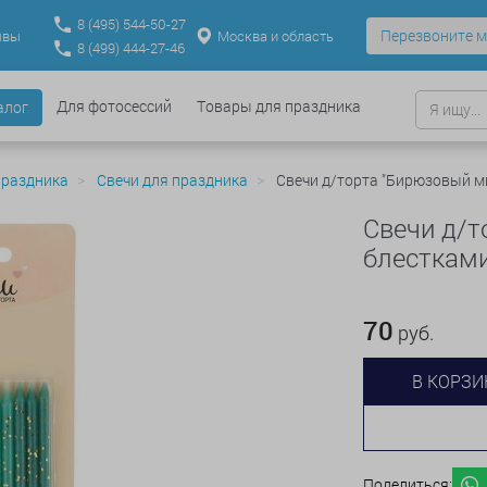
8
(495)
544-50-27
Перезвоните м
Москва и область
ывы
8
(499)
444-27-46
Для фотосессий
Товары для праздника
алог
праздника
Свечи для праздника
Свечи д/торта "Бирюзовый ми
Свечи д/т
блестками
70
руб.
В КОРЗИ
Поделиться: