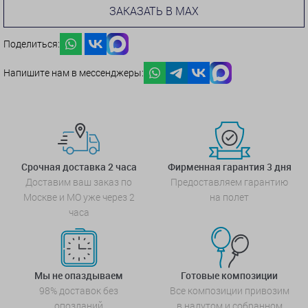
ЗАКАЗАТЬ В MAX
Поделиться:
Напишите нам в мессенджеры:
Срочная доставка 2 часа
Фирменная гарантия 3 дня
Доставим ваш заказ по
Предоставляем гарантию
Москве и МО уже через 2
на полет
часа
Мы не опаздываем
Готовые композиции
98% доставок без
Все композиции привозим
опозданий
в надутом и собранном