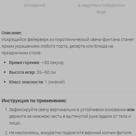
опозданий
в надутом и собранном
виде
Описание:
Искрящийся фейерверк из пиротехнической свечи-фонтана станет
ярким украшением любого торта, десерта или блюда на
праздничном столе.
Время горения:
~50 секунд
Высота искр:
35–50 см
Класс опасности:
1 (низкий)
Инструкция по применению:
Зафиксируйте свечу вертикально в устойчивом основании
или
держите за нижнюю часть в вытянутой руке (вдали от тела и
лица).
Не наклоняясь, аккуратно подожгите верхний кончик фитиля.