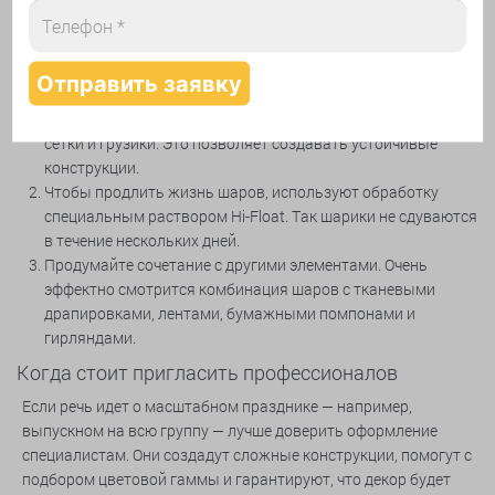
весной — нежные цветочные арки, а летом — шары в форме
солнца и облаков.
Практические советы
Обратите внимание на надежность креплений. Для
фиксации шаров используют специальные каркасы, ленты,
сетки и грузики. Это позволяет создавать устойчивые
конструкции.
Чтобы продлить жизнь шаров, используют обработку
специальным раствором Hi-Float. Так шарики не сдуваются
в течение нескольких дней.
Продумайте сочетание с другими элементами. Очень
эффектно смотрится комбинация шаров с тканевыми
драпировками, лентами, бумажными помпонами и
гирляндами.
Когда стоит пригласить профессионалов
Если речь идет о масштабном празднике — например,
выпускном на всю группу — лучше доверить оформление
специалистам. Они создадут сложные конструкции, помогут с
подбором цветовой гаммы и гарантируют, что декор будет