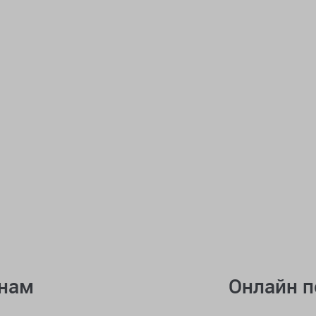
онам
Онлайн 