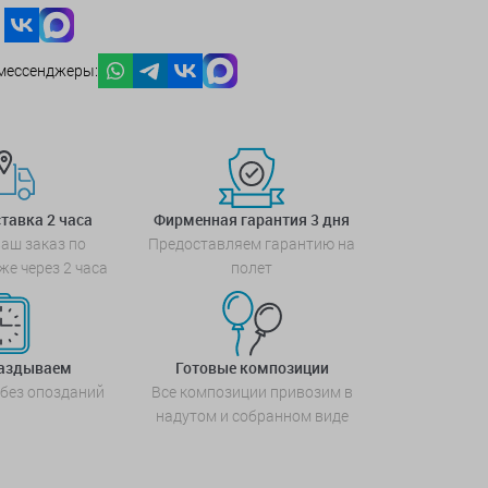
мессенджеры:
тавка 2 часа
Фирменная гарантия 3 дня
аш заказ по
Предоставляем гарантию на
же через 2 часа
полет
паздываем
Готовые композиции
 без опозданий
Все композиции привозим в
надутом и собранном виде