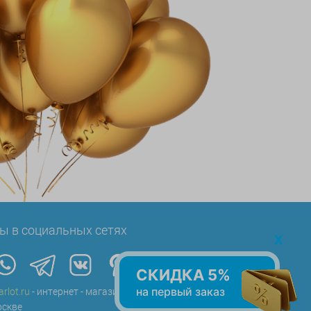
ы в социальных сетях
x
СКИДКА 5%
на первый заказ
arlot.ru
- интернет - магазин воздушных шаров в
скве