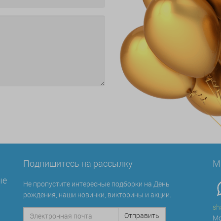
Подпишитесь на рассылку
М
ые
Не пропустите интересные подборки на День
рождения, наши новинки, викторины и акции.
sh
Мо