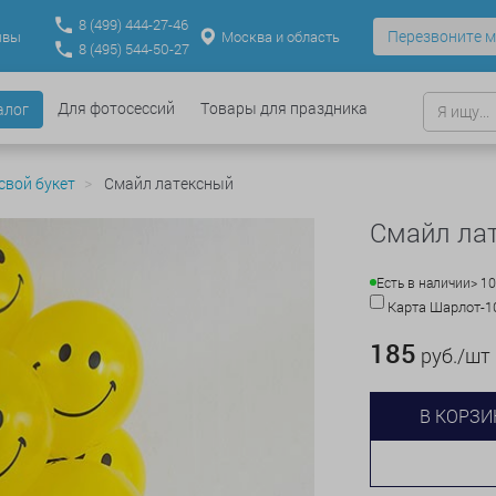
8
(499)
444-27-46
Перезвоните м
Москва и область
ывы
8
(495)
544-50-27
Для фотосессий
Товары для праздника
алог
свой букет
Смайл латексный
Смайл ла
Есть в наличии
> 1
Карта Шарлот-
185
руб./шт
В КОРЗИ