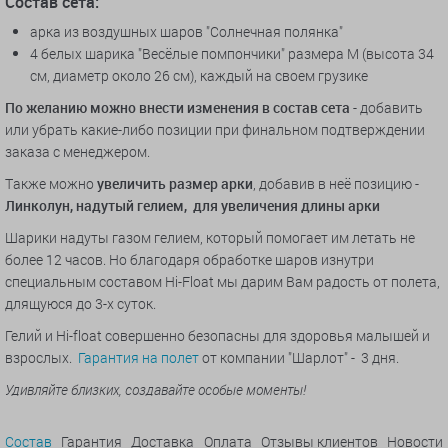
Состав сета:
арка из воздушных шаров "Солнечная полянка"
4 белых шарика "Весёлые помпончики"
размера М (высота 34
см, диаметр около 26 см), каждый на своем грузике
По желанию можно внести изменения в состав сета
- добавить
или убрать какие-либо позиции при финальном подтверждении
заказа с менеджером.
Также можно
увеличить размер арки
, добавив в неё позицию -
Линколун, надутый гелием, для увеличения длины арки
Шарики надуты газом гелием, который помогает им летать не
более 12 часов. Но благодаря обработке шаров изнутри
специальным составом Hi-Float мы дарим Вам радость от полета,
длящуюся до 3-х суток.
Гелий и Hi-float совершенно безопасны для здоровья малышей и
взрослых.
Гарантия на полет
от компании "Шарлот" - 3 дня.
Удивляйте близких, создавайте особые моменты!
Состав
Гарантия
Доставка
Оплата
Отзывы клиентов
Новости