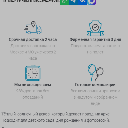
Напишите нам в мессенджеры:
Срочная доставка 2 часа
Фирменная гарантия 3 дня
Доставим ваш заказ по
Предоставляем гарантию
Москве и МО уже через 2
на полет
часа
Мы не опаздываем
Готовые композиции
98% доставок без
Все композиции привозим
опозданий
в надутом и собранном
виде
Тёплый, солнечный декор, который делает праздник ярче.
Подходит для детского сада, дня рождения и фотосессий.