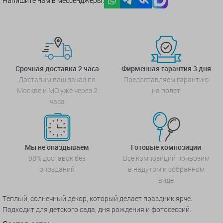
Напишите нам в мессенджеры:
Срочная доставка 2 часа
Фирменная гарантия 3 дня
Доставим ваш заказ по
Предоставляем гарантию
Москве и МО уже через 2
на полет
часа
Мы не опаздываем
Готовые композиции
98% доставок без
Все композиции привозим
опозданий
в надутом и собранном
виде
Тёплый, солнечный декор, который делает праздник ярче.
Подходит для детского сада, дня рождения и фотосессий.