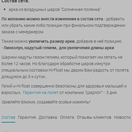
Состав сета:
арка из воздушных шаров "Солнечная полянка"
По желанию можно внести изменения в состав сета
- добавить
или убрать какие-либо позиции при финальном подтверждении
заказа с менеджером.
Также можно
увеличить размер арки
, добавив в неё позицию
-
Линколун, надутый гелием, для увеличения длины арки
Шарики надуты газом гелием, который помогает им летать не
более 12 часов. Но благодаря обработке шаров изнутри
специальным составом Hi-Float мы дарим Вам радость от полета,
длящуюся до 3-х суток.
Гелий и Hi-float совершенно безопасны для здоровья малышей и
взрослых.
Гарантия на полет
от компании "Шарлот" - 3 дня.
Удивляйте близких, создавайте особые моменты!
Состав
Гарантия
Доставка
Оплата
Отзывы клиентов
Новости