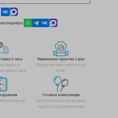
мессенджеры:
тавка 2 часа
Фирменная гарантия 3 дня
аш заказ по
Предоставляем гарантию на
же через 2 часа
полет
паздываем
Готовые композиции
 без опозданий
Все композиции привозим в
надутом и собранном виде