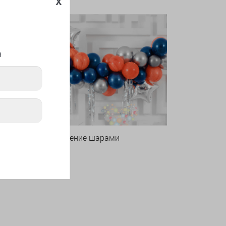
x
я
Оформление шарами