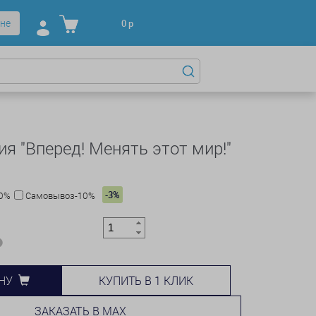
не
0
р
я "Вперед! Менять этот мир!"
-3%
10%
Самовывоз-10%
КУПИТЬ В 1 КЛИК
НУ
ЗАКАЗАТЬ В MAX