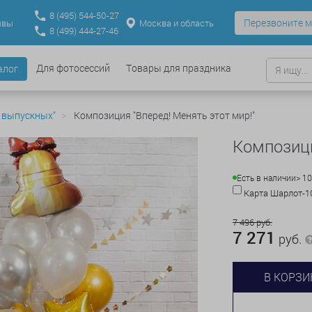
8
(495)
544-50-27
Перезвоните м
Москва и область
ывы
8
(499)
444-27-46
Для фотосессий
Товары для праздника
алог
 выпускных"
Композиция "Вперед! Менять этот мир!"
Композици
Есть в наличии
> 10
Карта Шарлот-
7 496 руб.
7 271
руб.
В КОРЗИ