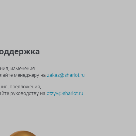
поддержка
ния, изменения
ылайте менеджеру на
zakaz@sharlot.ru
ния, предложения,
йте руководству на
otzyv@sharlot.ru