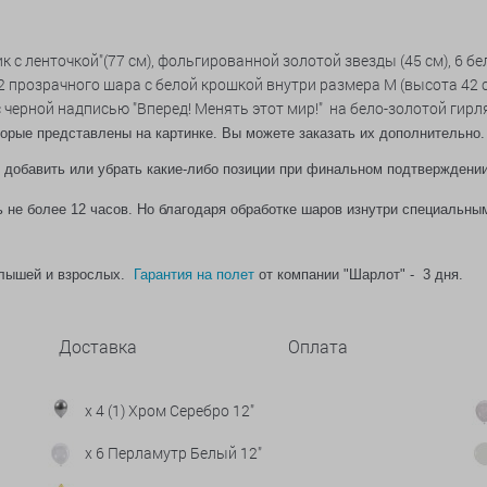
 с ленточкой"(77 см), фольгированной золотой звезды (45 см), 6
бе
и 2 прозрачного шара с белой крошкой внутри размера М (высота 42 
с черной надписью "Вперед! Менять этот мир!" на бело-золотой гирл
торые представлены на картинке. Вы можете заказать их дополнительн
 добавить или убрать какие-либо позиции при финальном подтверждени
 не более 12 часов. Но благодаря обработке шаров изнутри специальным
малышей и взрослых.
Гарантия на полет
от компании "Шарлот" - 3 дня.
Доставка
Оплата
x 4 (1) Хром Серебро 12"
x 6 Перламутр Белый 12"