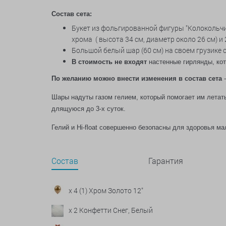
Состав сета:
Букет из фольгированной фигуры "Колокольчик
хрома
( высота 34 см, диаметр около 26 см) 
Большой белый шар (60 см) на своем грузике 
В стоимость не входят
настенные гирлянды, ко
По желанию можно внести изменения в состав сета
-
Шары надуты газом гелием, который помогает им летать
длящуюся до 3-х суток.
Гелий и Hi-float совершенно безопасны для здоровья 
Состав
Гарантия
x 4 (1) Хром Золото 12"
x 2 Конфетти Снег, Белый