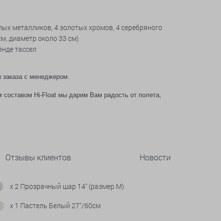
лых металликов, 4 золотых хромов, 4 серебряного
см, диаметр около 33 см)
янде тассел
о.
и заказа с менеджером.
 составом Hi-Float мы дарим Вам радость от полета,
Отзывы клиентов
Новости
x 2 Прозрачный шар 14" (размер М)
x 1 Пастель Белый 27"/60см