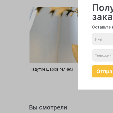
Полу
зака
Оставьте 
Надутие шаров гелием
Вы смотрели