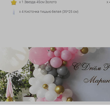
x 1 Звезда 45см Золото
x
x 4 Кисточка тишью белая (35*25 см)
и гирлянды из шаров