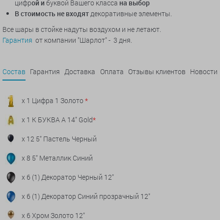
цифр
ой и
буквой Вашего класса
на выбор
В стоимость не входят
декоративные элементы.
Все шары в стойке надуты воздухом и не летают.
Гарантия
от компании "Шарлот" - 3 дня.
Состав
Гарантия
Доставка
Оплата
Отзывы клиентов
Новости
x 1 Цифра 1 Золото
*
x 1 К БУКВА А 14" Gold
*
x 12 5" Пастель Черный
x 8 5" Металлик Синий
x 6 (1) Декоратор Черный 12"
x 6 (1) Декоратор Синий прозрачный 12"
x 6 Хром Золото 12"