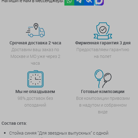
Напишите нам в мессенджеры:
Срочная доставка 2 часа
Фирменная гарантия 3 дня
Доставим ваш заказ по
Предоставляем гарантию
Москве и МО уже через 2
на полет
часа
Мы не опаздываем
Готовые композиции
98% доставок без
Все композиции привозим
опозданий
в надутом и собранном
виде
Состав сета:
Стойка синяя "Для звездных выпускных" с одной