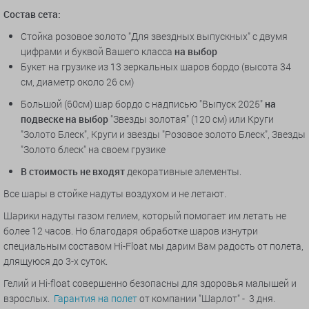
Состав сета:
Стойка розовое золото "Для звездных выпускных" с двумя
цифрами и
буквой Вашего класса
на выбор
Букет на грузике из 13 зеркальных шаров бордо (высота 34
см, диаметр около 26 см)
Большой (60см) шар бордо с надписью "Выпуск 2025"
на
подвеске на выбор
"Звезды золотая" (120 см) или Круги
"Золото Блеск", Круги и звезды "Розовое золото Блеск", Звезды
"Золото блеск" на своем грузике
В стоимость не входят
декоративные элементы.
Все шары в стойке надуты воздухом и не летают.
Шарики надуты газом гелием, который помогает им летать не
более 12 часов. Но благодаря обработке шаров изнутри
специальным составом Hi-Float мы дарим Вам радость от полета,
длящуюся до 3-х суток.
Гелий и Hi-float совершенно безопасны для здоровья малышей и
взрослых.
Гарантия на полет
от компании "Шарлот" - 3 дня.