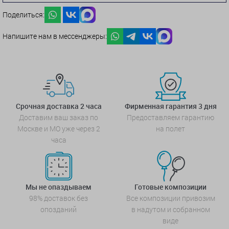
Поделиться:
Напишите нам в мессенджеры:
Срочная доставка 2 часа
Фирменная гарантия 3 дня
Доставим ваш заказ по
Предоставляем гарантию
Москве и МО уже через 2
на полет
часа
Мы не опаздываем
Готовые композиции
98% доставок без
Все композиции привозим
опозданий
в надутом и собранном
виде