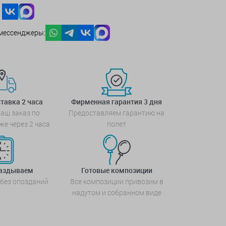
мессенджеры:
тавка 2 часа
Фирменная гарантия 3 дня
аш заказ по
Предоставляем гарантию на
же через 2 часа
полет
паздываем
Готовые композиции
 без опозданий
Все композиции привозим в
надутом и собранном виде