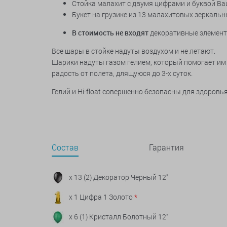
Стойка малахит с двумя цифрами
и
буквой Ва
Букет на грузике из
13 малахитовых зеркальн
В стоимость не входят
декоративные элемен
Все шары в стойке надуты воздухом и не летают.
Шарики надуты газом гелием, который помогает им 
радость от полета, длящуюся до 3-х суток.
Гелий и Hi-float совершенно безопасны для здоров
Состав
Гарантия
x 13 (2) Декоратор Черный 12"
x 1 Цифра 1 Золото
*
x 6 (1) Кристалл Болотный 12"