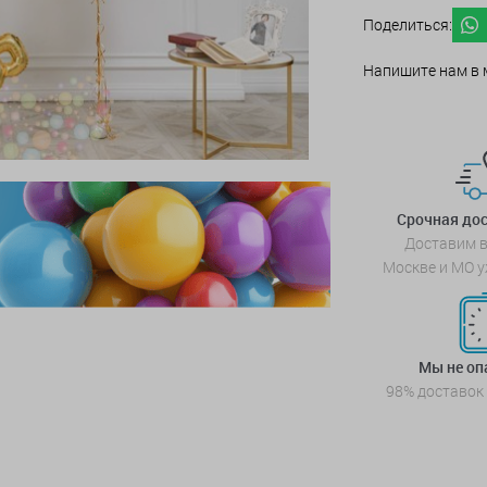
Поделиться:
Напишите нам в 
Срочная дос
Доставим в
Москве и МО у
Мы не о
98% доставок