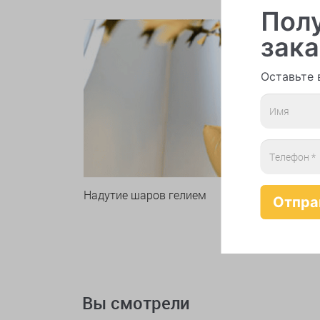
Полу
зака
Оставьте 
Надутие шаров гелием
Вы смотрели