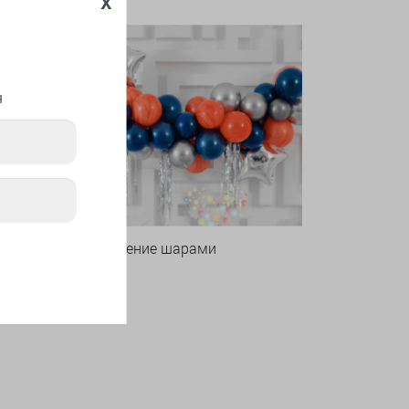
x
я
Оформление шарами