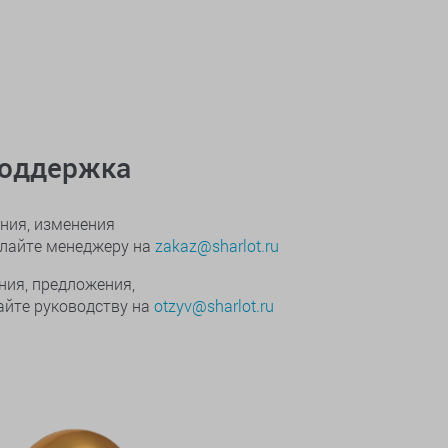
поддержка
ния, изменения
ылайте менеджеру на
zakaz@sharlot.ru
ния, предложения,
йте руководству на
otzyv@sharlot.ru