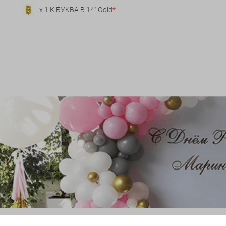
x 1 К БУКВА В 14" Gold
*
и гирлянды из шаров