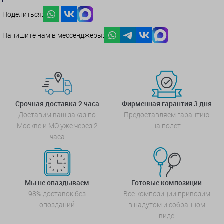
Поделиться:
Напишите нам в мессенджеры:
Срочная доставка 2 часа
Фирменная гарантия 3 дня
Доставим ваш заказ по
Предоставляем гарантию
Москве и МО уже через 2
на полет
часа
Мы не опаздываем
Готовые композиции
98% доставок без
Все композиции привозим
опозданий
в надутом и собранном
виде