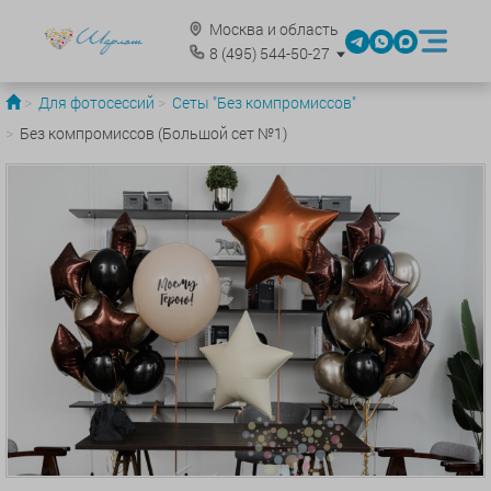
Москва и область
8
(495)
544-50-27
Для фотосессий
Сеты "Без компромиссов"
Без компромиссов (Большой сет №1)