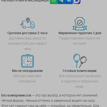
Напишите нам в мессенджеры:
Срочная доставка 2 часа
Фирменная гарантия 3 дня
Доставим ваш заказ по
Предоставляем гарантию
Москве и МО уже через 2
на полет
часа
Мы не опаздываем
Готовые композиции
98% доставок без
Все композиции привозим
опозданий
в надутом и собранном
виде
Без компромиссов
— это про выбор, в котором нет сомнений.
Чёткие формы, тёмные оттенки и уверенный акцент на силу.
Этот сет говорит сам за себя — спокойно, но убедительно. Для