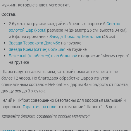
мужчин, которые знают, чего хотят.
Состав:
2 букета на грузике каждый из 6 черных шаров и 6
Светло-
золотой шар (хром)
размера M (диаметр 26 см, высота 34 см),
и 5 фольгированных
Звезда Шоколад Металлик
(45 см)
Звезда Терракота Джамбо
на грузике
Звезда Крем (сатин) большая
на грузике
Бежевый (Алабастер) шар большой
с надписью "Моему герою"
на грузике
Шары надуты газом гелием, который помогает им летать не
более 12 часов. Но благодаря обработке шаров изнутри
специальным составом Hi-Float мы дарим Вам радость от полета,
длящуюся до 3-х суток.
Гелий и Hi-float совершенно безопасны для здоровья малышей и
взрослых.
Гарантия на полет
от компании "Шарлот" - 3 дня.
Удивляйте близких, создавайте особые моменты!