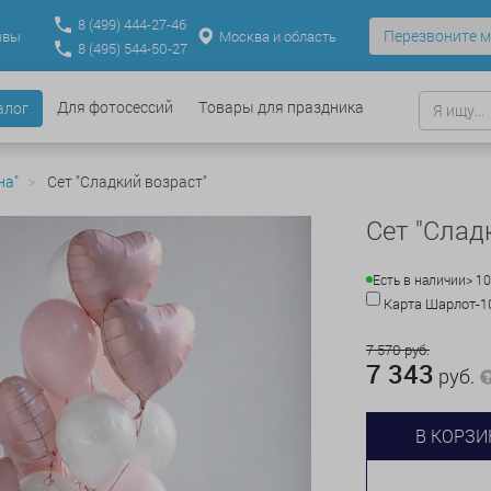
8
(499)
444-27-46
Перезвоните м
Москва и область
ывы
8
(495)
544-50-27
Для фотосессий
Товары для праздника
алог
на"
Сет "Сладкий возраст"
Сет "Слад
Есть в наличии
> 10
Карта Шарлот-
7 570 руб.
7 343
руб.
В КОРЗИ