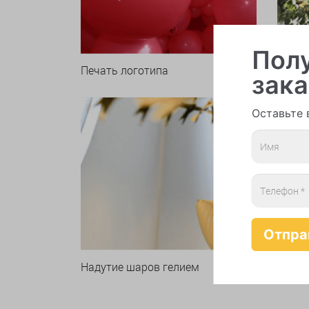
Полу
Печать логотипа
Арки 
зака
Оставьте 
Надутие шаров гелием