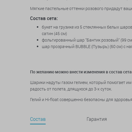
Мягкие пастельные оттенки розового придадут ваше
Состав сета:
букет на грузике из 5 стеклянных белых шаро
сатин (45 см)
фольгированный шар "Бантик розовый" (99 см)
шар прозрачный BUBBLE (Пузырь) (60 см) с н
По желанию можно внести изменения в состав сета
Шарики надуты газом гелием, который помогает им 
радость от полета, длящуюся до 3-х суток.
Гелий и Hi-float совершенно безопасны для здоров
Состав
Гарантия