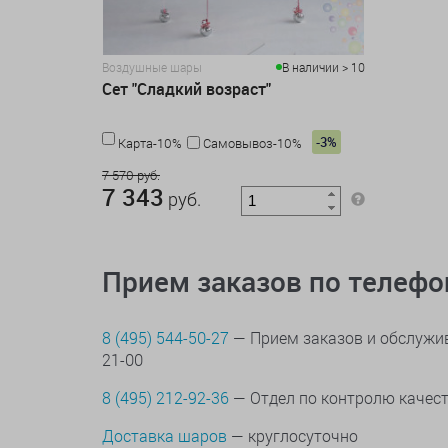
Воздушные шары
В наличии > 10
Сет "Сладкий возраст"
-3%
Карта-10%
Самовывоз-10%
7 570 руб.
7 343
руб.
Прием заказов по телеф
8 (495) 544-50-27
— Прием заказов и обслужив
21-00
8 (495) 212-92-36
— Отдел по контролю качес
Доставка шаров
— круглосуточно