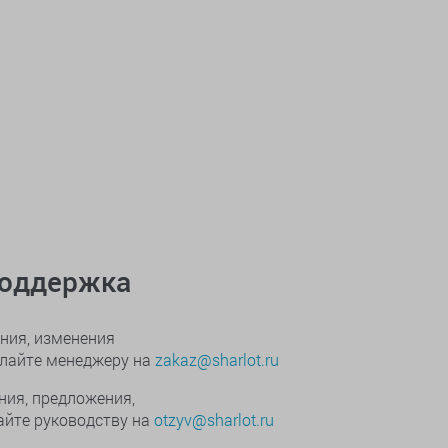
поддержка
ния, изменения
ылайте менеджеру на
zakaz@sharlot.ru
ния, предложения,
йте руководству на
otzyv@sharlot.ru