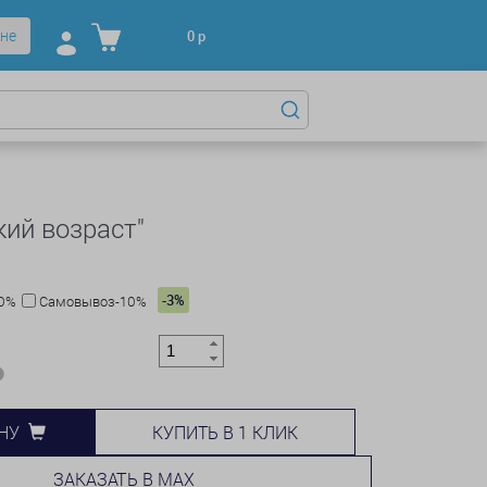
не
0
р
кий возраст"
-3%
10%
Самовывоз-10%
КУПИТЬ В 1 КЛИК
НУ
ЗАКАЗАТЬ В MAX