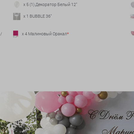
x 5 (1) Декоратор Белый 12"
x 1 BUBBLE 36"
/
x 4 Малиновый Оракал
*