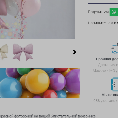
Поделиться:
Напишите нам в 
Next
Срочная дос
Доставим в
Москве и МО у
Мы не о
98% доставок
красной фотозоной на вашей блистательной вечеринке.