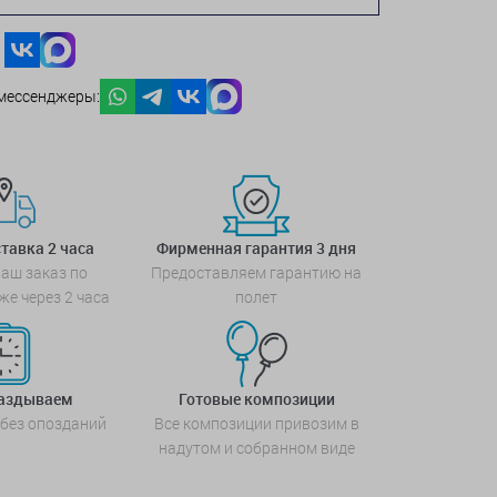
мессенджеры:
тавка 2 часа
Фирменная гарантия 3 дня
аш заказ по
Предоставляем гарантию на
же через 2 часа
полет
паздываем
Готовые композиции
 без опозданий
Все композиции привозим в
надутом и собранном виде