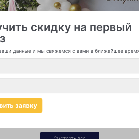
чить скидку на первый
и гирлянды из шаров
з
ваши данные и мы свяжемся с вами в ближайшее врем
Смотреть все