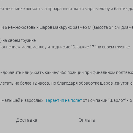
й вечеринке легкость, а прозрачный шар с маршмеллоу и бантик д
в и 5 нежно-розовых шаров макарунс размер М (высота 34 см, диам
 на своем грузике
аполнением маршмеллоу и надписью "Сладкие 17" на своем грузике
- добавить или убрать какие-либо позиции при финальном подтвер
летать не более 12 часов. Но благодаря обработке шаров изнутри 
ья малышей и взрослых.
Гарантия на полет
от компании "Шарлот" - 3
Доставка
Оплата