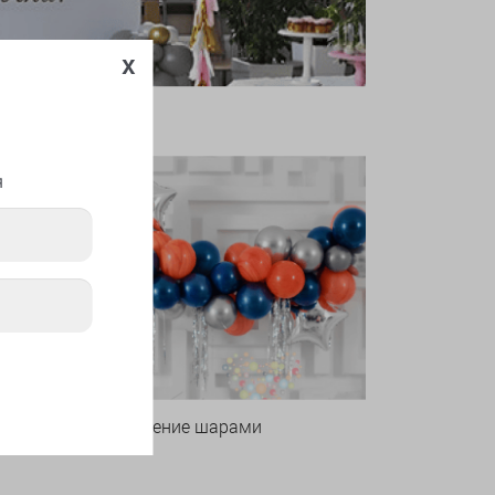
x
я
Оформление шарами