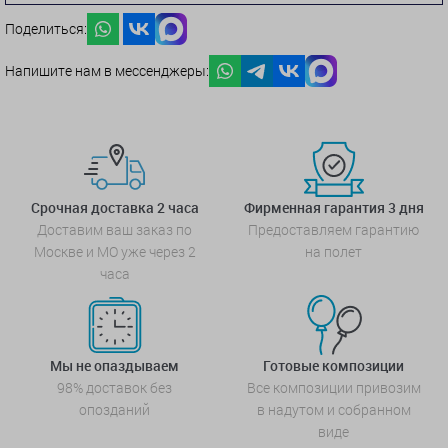
Поделиться:
Напишите нам в мессенджеры:
Срочная доставка 2 часа
Фирменная гарантия 3 дня
Доставим ваш заказ по
Предоставляем гарантию
Москве и МО уже через 2
на полет
часа
Мы не опаздываем
Готовые композиции
98% доставок без
Все композиции привозим
опозданий
в надутом и собранном
виде