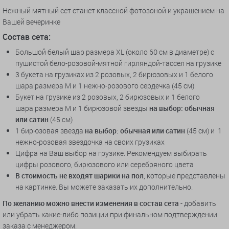
Нежный мятный сет станет классной фотозоной и украшением на
Вашей вечеринке
Состав
сета:
Большой белый шар размера XL (около 60 см в диаметре) с
пушистой бело-розовой-мятной гирляндой-тассел на грузике
3 букета на грузиках из 2 розовых, 2 бирюзовых и 1 белого
шара размера M и 1 нежно-розового сердечка (45 см)
Букет на грузике из 2 розовых, 2 бирюзовых и 1 белого
шара размера M и 1 бирюзовой звезды
на выбор: обычная
или сатин
(45 см)
1 бирюзовая звезда
на выбор: обычная или сатин
(45 см) и 1
нежно-розовая звездочка на своих грузиках
Цифра на Ваш выбор на грузике. Рекомендуем выбирать
цифры розового, бирюзового или серебряного цвета
В стоимость не входят шарики на пол
, которые представлены
на картинке. Вы можете заказать их дополнительно.
По желанию можно внести изменения в состав сета
- добавить
или убрать какие-либо позиции при финальном подтверждении
заказа с менеджером.