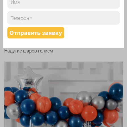
Арки и гирлянды из шаров
Надутие шаров гелием