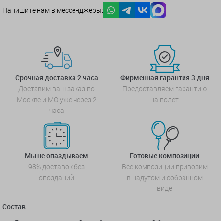
Напишите нам в мессенджеры:
Срочная доставка 2 часа
Фирменная гарантия 3 дня
Доставим ваш заказ по
Предоставляем гарантию
Москве и МО уже через 2
на полет
часа
Мы не опаздываем
Готовые композиции
98% доставок без
Все композиции привозим
опозданий
в надутом и собранном
виде
Состав: