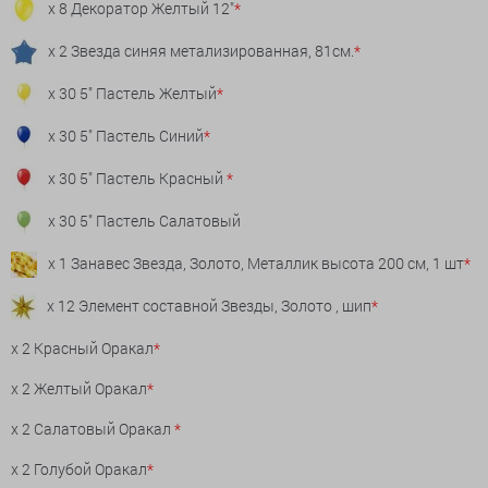
x 8 Декоратор Желтый 12"
*
x 2 Звезда синяя метализированная, 81см.
*
x 30 5" Пастель Желтый
*
x 30 5" Пастель Синий
*
x 30 5" Пастель Красный
*
x 30 5" Пастель Салатовый
x 1 Занавес Звезда, Золото, Металлик высота 200 см, 1 шт
*
x 12 Элемент составной Звезды, Золото , шип
*
x 2 Красный Оракал
*
x 2 Желтый Оракал
*
x 2 Салатовый Оракал
*
x 2 Голубой Оракал
*