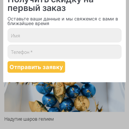
первый заказ
Печать логотипа
Оставьте ваши данные и мы свяжемся с вами в
ближайшее время
Арки и гирлянды из шаров
Надутие шаров гелием