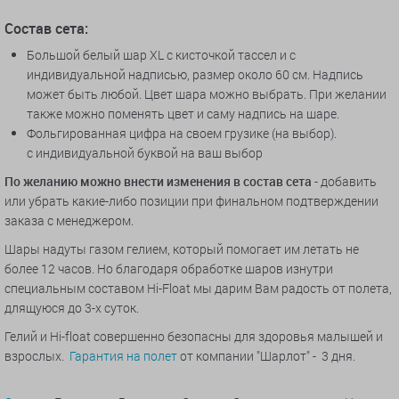
Состав сета:
Большой белый шар XL с кисточкой тассел и с
индивидуальной надписью,
размер около 60 см. Надпись
может быть любой.
Цвет шара можно выбрать. При желании
также можно поменять цвет и саму надпись на шаре.
Фольгированная цифра на своем грузике (на выбор).
с
индивидуальной буквой на ваш выбор
По желанию можно внести изменения в состав сета
- добавить
или убрать какие-либо позиции при финальном подтверждении
заказа с менеджером.
Шары надуты газом гелием, который помогает им летать не
более 12 часов. Но благодаря обработке шаров изнутри
специальным составом Hi-Float мы дарим Вам радость от полета,
длящуюся до 3-х суток.
Гелий и Hi-float совершенно безопасны для здоровья малышей и
взрослых.
Гарантия на полет
от компании "Шарлот" - 3 дня.