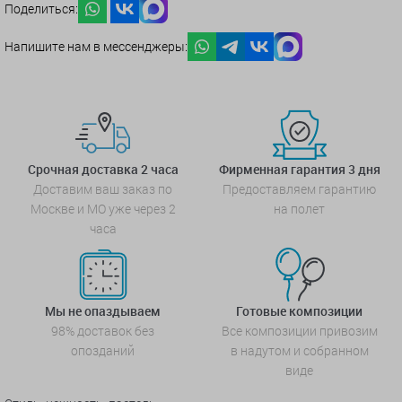
Поделиться:
Напишите нам в мессенджеры:
Срочная доставка 2 часа
Фирменная гарантия 3 дня
Доставим ваш заказ по
Предоставляем гарантию
Москве и МО уже через 2
на полет
часа
Мы не опаздываем
Готовые композиции
98% доставок без
Все композиции привозим
опозданий
в надутом и собранном
виде