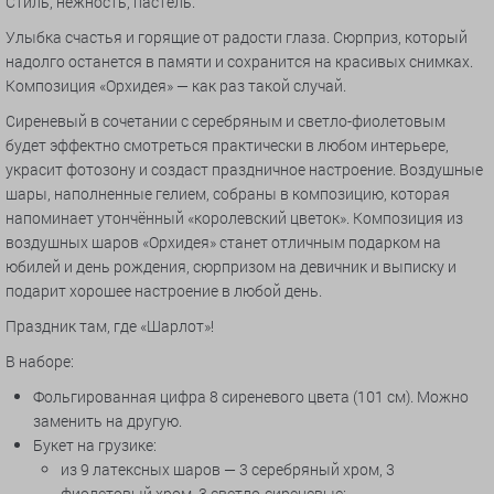
Стиль, нежность, пастель.
Улыбка счастья и горящие от радости глаза. Сюрприз, который
надолго останется в памяти и сохранится на красивых снимках.
Композиция «Орхидея» — как раз такой случай.
Сиреневый в сочетании с серебряным и светло-фиолетовым
будет эффектно смотреться практически в любом интерьере,
украсит фотозону и создаст праздничное настроение. Воздушные
шары, наполненные гелием, собраны в композицию, которая
напоминает утончённый «королевский цветок». Композиция из
воздушных шаров «Орхидея» станет отличным подарком на
юбилей и день рождения, сюрпризом на девичник и выписку и
подарит хорошее настроение в любой день.
Праздник там, где «Шарлот»!
В наборе:
Фольгированная цифра 8 сиреневого цвета (101 см). Можно
заменить на другую.
Букет на грузике:
из 9 латексных шаров — 3 серебряный хром, 3
фиолетовый хром, 3 светло-сиреневые;