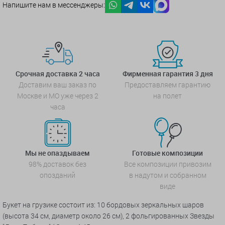
Напишите нам в мессенджеры:
Срочная доставка 2 часа
Фирменная гарантия 3 дня
Доставим ваш заказ по
Предоставляем гарантию
Москве и МО уже через 2
на полет
часа
Мы не опаздываем
Готовые композиции
98% доставок без
Все композиции привозим
опозданий
в надутом и собранном
виде
Букет на грузике состоит из: 10 бордовых зеркальных шаров
(высота 34 см, диаметр около 26 см), 2 фольгированных
Звезды